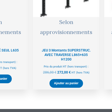
n
Selon
nnements
approvisionnements
 SEUL L635
JEU 3 Montants SUPERSTRUC.
AVEC TRAVERSE L865+635
H1200
rs transport) :
Prix du produit HT (hors transport) :
T
(hors TVA)
286,00
€
272,00
€
HT
(hors TVA)
anier
Ajouter au panier