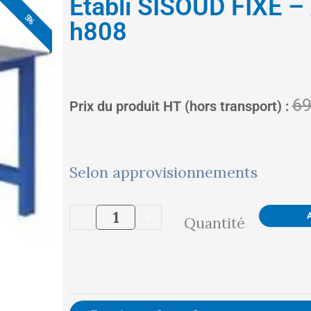
Etabli SISOUD FIXE 
6%
5%
5%
5%
5%
5%
5%
h808
69
Prix du produit HT (hors transport) :
quantité
Selon approvisionnements
de
-
+
Quantité
Etabli
SISOUD
FIXE
-