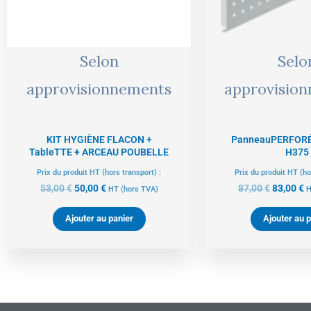
Selon
Selo
approvisionnements
approvisio
KIT HYGIÈNE FLACON +
PanneauPERFORÉ
TableTTE + ARCEAU POUBELLE
H375
Prix du produit HT (hors transport) :
Prix du produit HT (ho
53,00
€
50,00
€
87,00
€
83,00
€
HT
(hors TVA)
H
Ajouter au panier
Ajouter au p