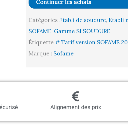
Continuer les achats
Acier
Catégories
Etabli de soudure
,
Etabli 
8mm
SOFAME
,
Gamme SI SOUDURE
l1500
Étiquette
# Tarif version SOFAME 20
p750
Marque :
Sofame
h808
écurisé
Alignement des prix