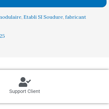
était :
est :
modulaire
,
Etabli SI Soudure
,
fabricant
698,00 €.
663,00 €.
25
Support Client