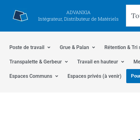
Aller
Rec
ADVANXIA
au
Intégrateur, Distributeur de Matériels
contenu
Poste de travail
Grue & Palan
Rétention & Tri 
Transpalette & Gerbeur
Travail en hauteur
Me
Espaces Communs
Espaces privés (à venir)
Pour