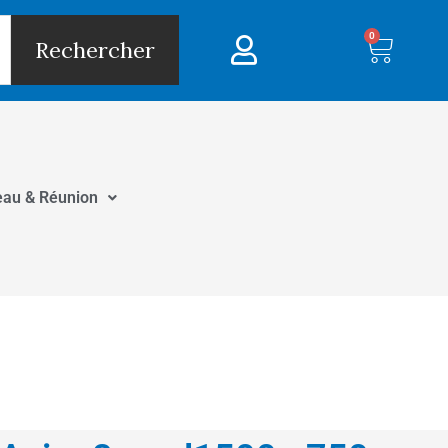
0
Panie
Rechercher
eau & Réunion