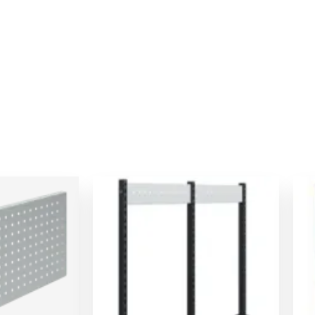
e
Le
Le
rix
prix
prix
ctuel
initial
actuel
t :
était :
est :
3,00 €.
286,00 €.
272,00 €.