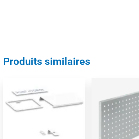
Produits similaires
Le
Le
Le
L
prix
prix
prix
p
initial
actuel
initial
a
était :
est :
était :
es
53,00 €.
50,00 €.
87,00 €.
8