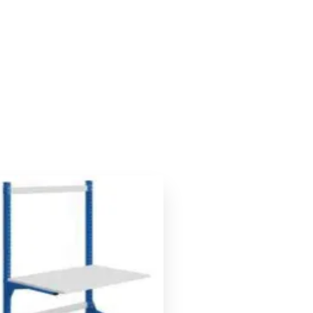
Le
Le
prix
prix
initial
actuel
était :
est :
1032,00 €.
980,00 €.