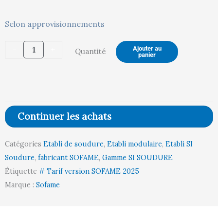
quantité
Selon approvisionnements
actuel
in
de
-
+
Ajouter au
Quantité
Etabli
panier
SISOUD
est :
ét
PLAT
ACIER
8MM
Continuer les achats
L1200
645,00 €.
67
P750
Catégories
Etabli de soudure
,
Etabli modulaire
,
Etabli SI
FIXE
Soudure
,
fabricant SOFAME
,
Gamme SI SOUDURE
808
Étiquette
# Tarif version SOFAME 2025
Marque :
Sofame