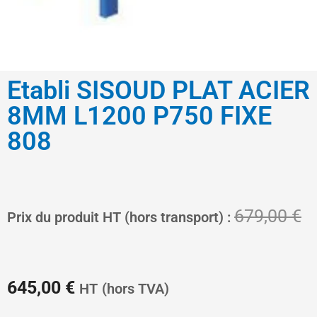
Etabli SISOUD PLAT ACIER
8MM L1200 P750 FIXE
808
Le
L
679,00
€
Prix du produit HT (hors transport) :
prix
pr
645,00
€
HT
(hors TVA)