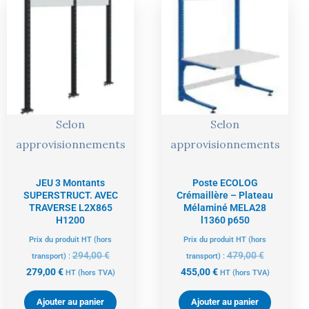
prix
prix
prix
prix
actuel
initial
actuel
initial
est :
était :
est :
était :
279,00 €.
294,00 €.
455,00 €.
479,00 €.
Selon
Selon
approvisionnements
approvisionnements
JEU 3 Montants
Poste ECOLOG
SUPERSTRUCT. AVEC
Crémaillère – Plateau
TRAVERSE L2X865
Mélaminé MELA28
H1200
l1360 p650
Prix du produit HT (hors
Prix du produit HT (hors
294,00
€
479,00
€
transport) :
transport) :
279,00
€
455,00
€
HT
(hors TVA)
HT
(hors TVA)
Ajouter au panier
Ajouter au panier