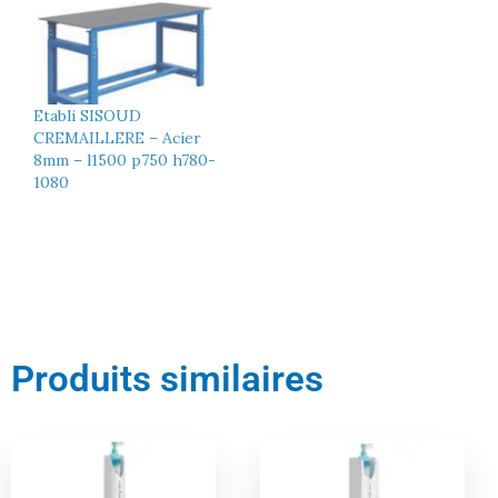
Etabli SISOUD
CREMAILLERE – Acier
8mm – l1500 p750 h780-
1080
Produits similaires
Le
Le
Le
Le
prix
prix
prix
prix