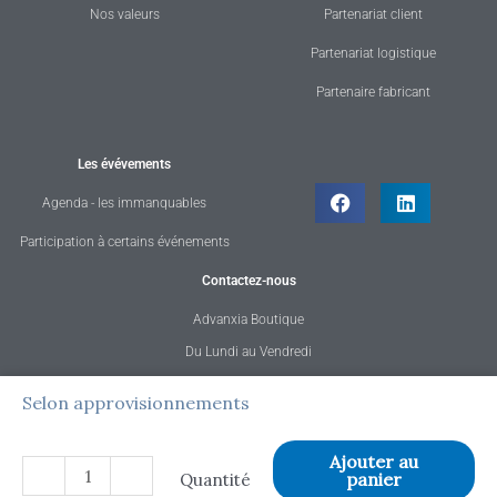
Nos valeurs
Partenariat client
Partenariat logistique
Partenaire fabricant
Les évévements
Agenda - les immanquables
Participation à certains événements
Contactez-nous
Advanxia Boutique
Du Lundi au Vendredi
de 08h30 à 12h30 et 13h30 à 18h30
quantité
Selon approvisionnements
Tél. : 02 23 42 17 47
de
E-mail : contact@advanxia.fr
Etabli
Ajouter au
-
+
panier
Quantité
SISOUD
Copyright @ 2026