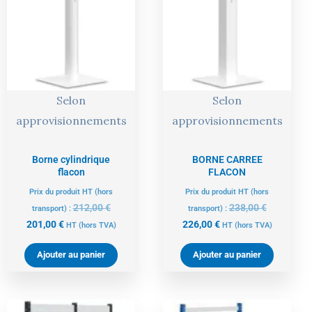
actuel
initial
actuel
initial
est :
était :
est :
était :
201,00 €.
212,00 €.
226,00 €.
238,00 €.
Selon
Selon
approvisionnements
approvisionnements
Borne cylindrique
BORNE CARREE
flacon
FLACON
Prix du produit HT (hors
Prix du produit HT (hors
212,00
€
238,00
€
transport) :
transport) :
201,00
€
226,00
€
HT
(hors TVA)
HT
(hors TVA)
Ajouter au panier
Ajouter au panier
Le
Le
Le
Le