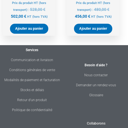
Prix du produit HT (hors
Prix du produit HT (hors
528,00
€
480,00
€
transport) :
transport) :
502,00
€
456,00
€
HT
(hors TVA)
HT
(hors TVA)
Ajouter au panier
Ajouter au panier
Services
Communication et livraison
Besoin d'aide ?
Conditions générales de vente
Nous contacter
Modalités de paiement et facturation
Demander un rendez-vous
Stocks et délais
Glossaire
Retour d'un produit
Politique de confidentialité
Collaborons