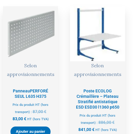
Le
Le
Le
Le
prix
prix
prix
prix
actuel
initial
actuel
initial
est :
était :
est :
était :
83,00 €.
87,00 €.
841,00 €.
886,00 €.
Selon
Selon
approvisionnements
approvisionnements
PanneauPERFORÉ
Poste ECOLOG
SEUL L635 H375
Crémaillère – Plateau
Stratifié antistatique
Prix du produit HT (hors
ESD ESD30 l1360 p650
87,00
€
transport) :
Prix du produit HT (hors
83,00
€
HT
(hors TVA)
886,00
€
transport) :
841,00
€
HT
(hors TVA)
Ajouter au panier