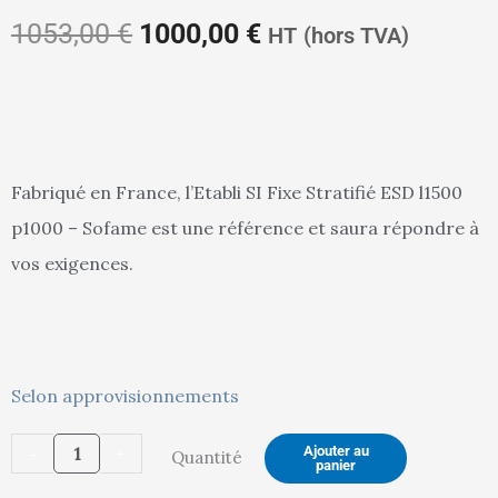
prix
prix
1053,00
€
1000,00
€
HT
(hors TVA)
initial
actuel
Fabriqué en France, l’Etabli SI Fixe Stratifié ESD l1500
p1000 – Sofame est une référence et saura répondre à
était :
est :
vos exigences.
1053,00 €.
1000,00 €.
quantité
Selon approvisionnements
de
-
+
Ajouter au
Quantité
Etabli
panier
SI