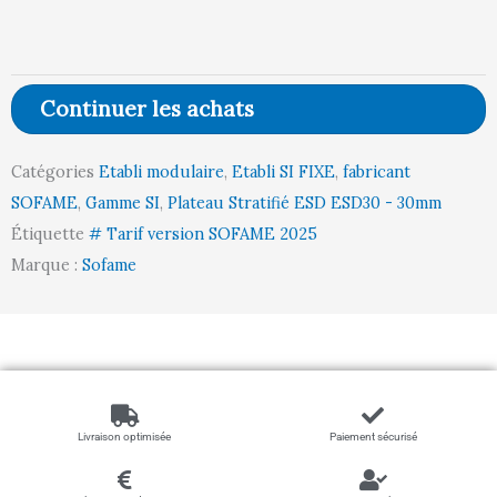
Fixe
-
Plateau
Continuer les achats
Stratifié
antistatique
Catégories
Etabli modulaire
,
Etabli SI FIXE
,
fabricant
ESD
SOFAME
,
Gamme SI
,
Plateau Stratifié ESD ESD30 - 30mm
ESD30
Étiquette
# Tarif version SOFAME 2025
l1500
Marque :
Sofame
p1000
Départ
Livraison optimisée
Paiement sécurisé