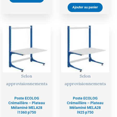
Ajouter au panier
Le
Le
Le
Le
prix
prix
prix
prix
actuel
initial
actuel
initial
est :
était :
est :
était :
502,00 €.
528,00 €.
456,00 €.
480,00 €.
Selon
Selon
approvisionnements
approvisionnements
Poste ECOLOG
Poste ECOLOG
Crémaillère – Plateau
Crémaillère – Plateau
Mélaminé MELA28
Mélaminé MELA28
l1360 p750
l925 p750