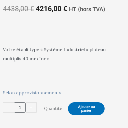
prix
prix
4438,00
€
4216,00
€
HT
(hors TVA)
initial
actuel
Votre établi type « Système Industriel » plateau
multiplis 40 mm Inox
était :
est :
quantité
4438,00 €.
4216,00 €.
Selon approvisionnements
de
-
+
Ajouter au
Quantité
Etabli
panier
SI
Electrique