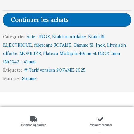
-
Plateau
Continuer les achats
Multiplis
Inox
Catégories
Acier INOX
,
Etabli modulaire
,
Etabli SI
INOX42
ELECTRIQUE
,
fabricant SOFAME
,
Gamme SI
,
Inox
,
Livraison
l2400
offerte
,
MOBILIER
,
Plateau Multiplis 40mm et INOX 2mm
p1000
INOX42 - 42mm
Départ
Étiquette
# Tarif version SOFAME 2025
Marque :
Sofame
Livraison optimisée
Paiement sécurisé