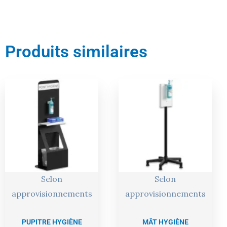
Produits similaires
Le
Le
Le
Le
prix
prix
prix
prix
actuel
initial
actuel
initial
est :
était :
est :
était :
220,00 €.
232,00 €.
94,00 €.
99,00 €.
Selon
Selon
approvisionnements
approvisionnements
PUPITRE HYGIÈNE
MÂT HYGIÈNE