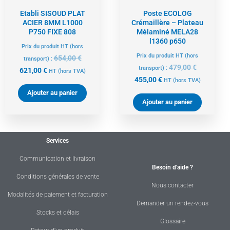
Etabli SISOUD PLAT
Poste ECOLOG
ACIER 8MM L1000
Crémaillère – Plateau
P750 FIXE 808
Mélaminé MELA28
l1360 p650
Prix du produit HT (hors
Prix du produit HT (hors
654,00
€
transport) :
479,00
€
transport) :
621,00
€
HT
(hors TVA)
455,00
€
HT
(hors TVA)
Ajouter au panier
Ajouter au panier
Services
Communication et livraison
Besoin d'aide ?
Conditions générales de vente
Nous contacter
Modalités de paiement et facturation
Demander un rendez-vous
Stocks et délais
Glossaire