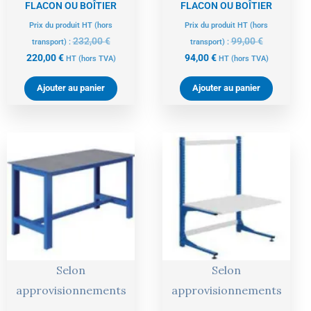
FLACON OU BOÎTIER
FLACON OU BOÎTIER
Prix du produit HT (hors
Prix du produit HT (hors
232,00
€
99,00
€
transport) :
transport) :
220,00
€
94,00
€
HT
(hors TVA)
HT
(hors TVA)
Ajouter au panier
Ajouter au panier
Le
Le
Le
Le
prix
prix
prix
prix
actuel
initial
actuel
initial
est :
était :
est :
était :
621,00 €.
654,00 €.
455,00 €.
479,00 €.
Selon
Selon
approvisionnements
approvisionnements