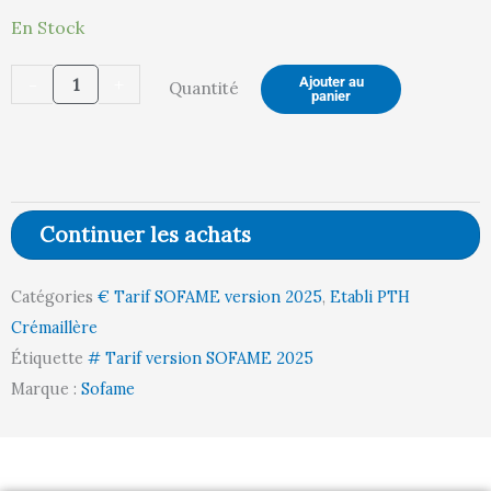
quantité
En Stock
actuel
in
de
-
+
Ajouter au
Quantité
Etabli
panier
PTH
est :
ét
Crémaillère
-
Plateau
Continuer les achats
Mélaminé
452,00 €.
47
MELA19
Catégories
€ Tarif SOFAME version 2025
,
Etabli PTH
l1500
Crémaillère
p750
Étiquette
# Tarif version SOFAME 2025
Marque :
Sofame