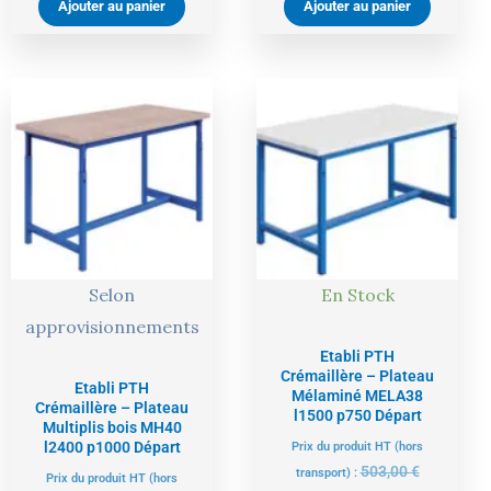
Ajouter au panier
Ajouter au panier
Le
Le
Le
Le
prix
prix
prix
prix
actuel
initial
actuel
initial
est :
était :
est :
était :
1048,00 €.
1103,00 €.
478,00 €.
503,00 €.
Selon
En Stock
approvisionnements
Etabli PTH
Crémaillère – Plateau
Etabli PTH
Mélaminé MELA38
Crémaillère – Plateau
l1500 p750 Départ
Multiplis bois MH40
l2400 p1000 Départ
Prix du produit HT (hors
503,00
€
transport) :
Prix du produit HT (hors