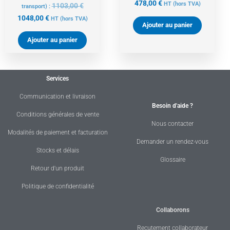
478,00
€
HT
(hors TVA)
1103,00
€
transport) :
1048,00
€
HT
(hors TVA)
Ajouter au panier
Ajouter au panier
Services
Communication et livraison
Besoin d'aide ?
Conditions générales de vente
Nous contacter
Modalités de paiement et facturation
Demander un rendez-vous
Stocks et délais
Glossaire
Retour d'un produit
Politique de confidentialité
Collaborons
Recutement collaborateur