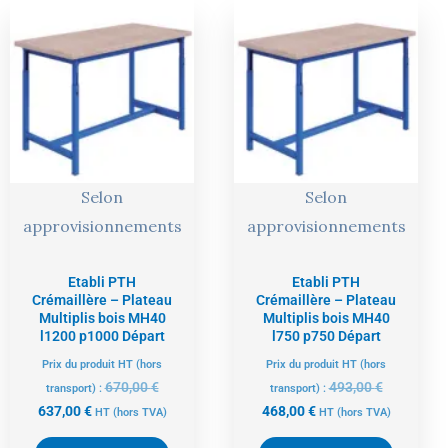
Le
Le
Le
Le
prix
prix
prix
prix
actuel
initial
actuel
initial
est :
était :
est :
était :
637,00 €.
670,00 €.
468,00 €.
493,00 €.
Selon
Selon
approvisionnements
approvisionnements
Etabli PTH
Etabli PTH
Crémaillère – Plateau
Crémaillère – Plateau
Multiplis bois MH40
Multiplis bois MH40
l1200 p1000 Départ
l750 p750 Départ
Prix du produit HT (hors
Prix du produit HT (hors
670,00
€
493,00
€
transport) :
transport) :
637,00
€
468,00
€
HT
(hors TVA)
HT
(hors TVA)