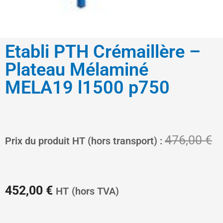
Etabli PTH Crémaillère –
Plateau Mélaminé
MELA19 l1500 p750
Le
L
476,00
€
Prix du produit HT (hors transport) :
prix
pr
452,00
€
HT
(hors TVA)