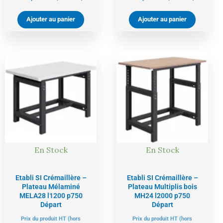
Ajouter au panier
Ajouter au panier
Le
Le
Le
Le
prix
prix
prix
prix
actuel
initial
actuel
initial
est :
était :
est :
était :
509,00 €.
536,00 €.
614,00 €.
646,00 €.
En Stock
En Stock
Etabli SI Crémaillère –
Etabli SI Crémaillère –
Plateau Mélaminé
Plateau Multiplis bois
MELA28 l1200 p750
MH24 l2000 p750
Départ
Départ
Prix du produit HT (hors
Prix du produit HT (hors