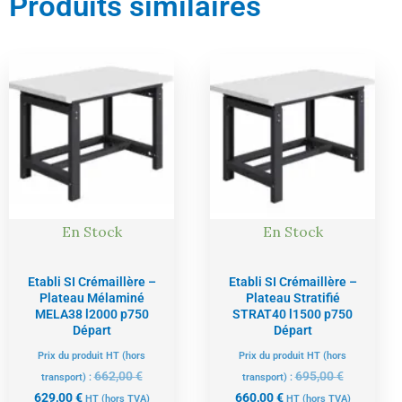
Produits similaires
Le
Le
Le
Le
prix
prix
prix
prix
actuel
initial
actuel
initial
est :
était :
est :
était :
629,00 €.
662,00 €.
660,00 €.
695,00 €.
En Stock
En Stock
Etabli SI Crémaillère –
Etabli SI Crémaillère –
Plateau Mélaminé
Plateau Stratifié
MELA38 l2000 p750
STRAT40 l1500 p750
Départ
Départ
Prix du produit HT (hors
Prix du produit HT (hors
662,00
€
695,00
€
transport) :
transport) :
629,00
€
660,00
€
HT
(hors TVA)
HT
(hors TVA)