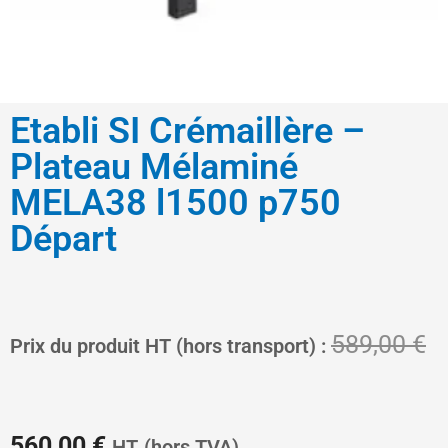
Etabli SI Crémaillère –
Plateau Mélaminé
MELA38 l1500 p750
Départ
Le
L
589,00
€
Prix du produit HT (hors transport) :
prix
pr
560,00
€
HT
(hors TVA)