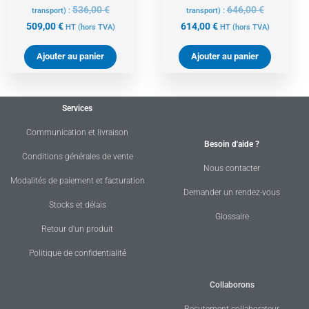
536,00
€
646,00
€
transport) :
transport) :
509,00
€
614,00
€
HT
(hors TVA)
HT
(hors TVA)
Ajouter au panier
Ajouter au panier
Services
Communication et livraison
Besoin d'aide ?
Conditions générales de vente
Nous contacter
Modalités de paiement et facturation
Demander un rendez-vous
Stocks et délais
Glossaire
Retour d'un produit
Politique de confidentialité
Collaborons
Recutement collaborateur