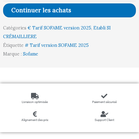
Plateau
Continuer les achats
Mélaminé
MELA38
Catégories
€ Tarif SOFAME version 2025
,
Etabli SI
l1500
CRÉMAILLIERE
p750
Étiquette
# Tarif version SOFAME 2025
Départ
Marque :
Sofame
Livraison optimisée
Paiement sécurisé
Alignement des prix
Support Client