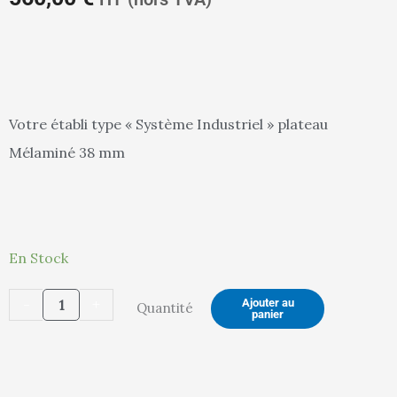
actuel
in
Votre établi type « Système Industriel » plateau
Mélaminé 38 mm
est :
ét
quantité
560,00 €.
58
En Stock
de
-
+
Ajouter au
Quantité
Etabli
panier
SI
Crémaillère
-