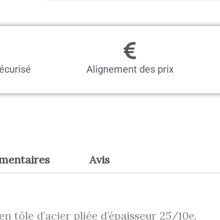
p1000
Départ
écurisé
Alignement des prix
émentaires
Avis
en tôle d’acier pliée d’épaisseur 25/10e.