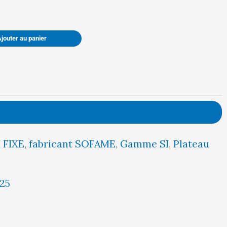
était :
est :
Ajouter au panier
740,00 €.
703,00 €.
I FIXE
,
fabricant SOFAME
,
Gamme SI
,
Plateau
25