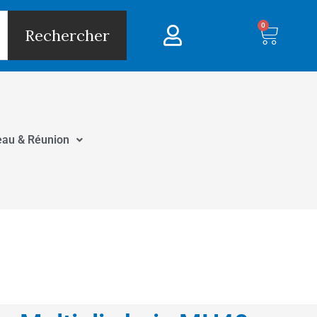
0
Panie
Rechercher
eau & Réunion