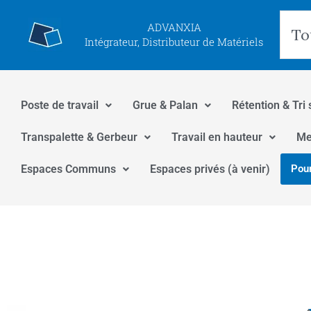
Aller
Rec
ADVANXIA
au
Intégrateur, Distributeur de Matériels
contenu
Poste de travail
Grue & Palan
Rétention & Tri 
Transpalette & Gerbeur
Travail en hauteur
Me
Espaces Communs
Espaces privés (à venir)
Pour