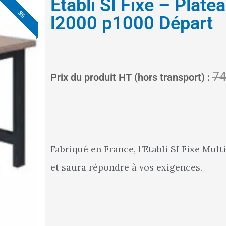
Etabli SI Fixe – Plat
5%
5%
5%
5%
5%
5%
5%
l2000 p1000 Départ
74
Prix du produit HT (hors transport) :
Fabriqué en France, l’Etabli SI Fixe Mul
et saura répondre à vos exigences.