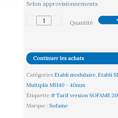
quantité
Selon approvisionnements
de
-
+
Quantité
Etabli
SI
Fixe
-
Continuer les achats
Plateau
Catégories
Etabli modulaire
,
Etabli S
Multiplis
Multiplis MH40 - 40mm
bois
Étiquette
# Tarif version SOFAME 20
MH40
Marque :
Sofame
l2000