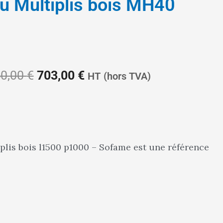
eau Multiplis bois MH40
Le
Le
0,00
€
703,00
€
HT
(hors TVA)
prix
prix
tiplis bois l1500 p1000 – Sofame est une référence
initial
actuel