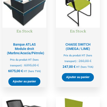
est :
était :
est :
était :
6075,00 €.
6395,00 €.
247,00 €.
260,00 €.
En Stock
En Stock
Banque ATLAS
CHAISE SWITCH
Module droit
(OMEGA / LIME)
(Marbre/Acacia/Pétrole)
Prix du produit HT (hors
Prix du produit HT (hors
260,00
€
transport) :
6395,00
€
transport) :
247,00
€
HT
(hors TVA)
6075,00
€
HT
(hors TVA)
Ajouter au panier
Ajouter au panier
Le
Le
Le
Le
prix
prix
prix
prix