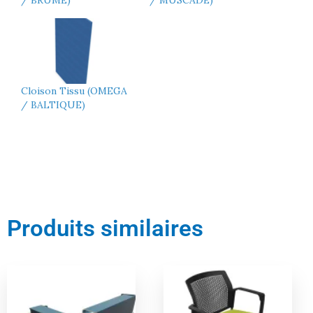
/ BRUME)
/ MUSCADE)
Cloison Tissu (OMEGA
/ BALTIQUE)
Produits similaires
Le
Le
Le
Le
prix
prix
prix
prix
actuel
initial
actuel
initial