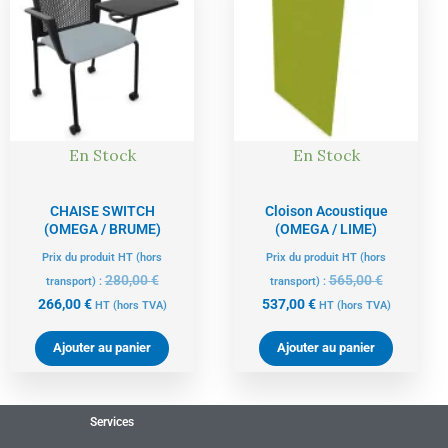
actuel
initial
actuel
initial
est :
était :
est :
était :
266,00 €.
280,00 €.
537,00 €.
565,00 €.
En Stock
En Stock
CHAISE SWITCH
Cloison Acoustique
(OMEGA / BRUME)
(OMEGA / LIME)
Prix du produit HT (hors
Prix du produit HT (hors
280,00
€
565,00
€
transport) :
transport) :
266,00
€
537,00
€
HT
(hors TVA)
HT
(hors TVA)
Ajouter au panier
Ajouter au panier
Services