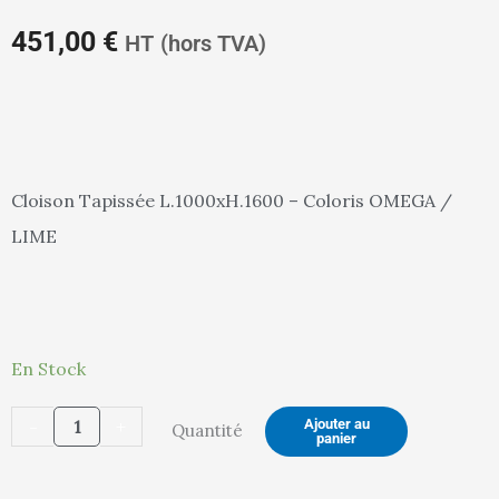
prix
pr
451,00
€
HT
(hors TVA)
actuel
in
Cloison Tapissée L.1000xH.1600 – Coloris OMEGA /
LIME
est :
ét
quantité
451,00 €.
47
En Stock
de
-
+
Ajouter au
Quantité
Cloison
panier
Tissu
(OMEGA