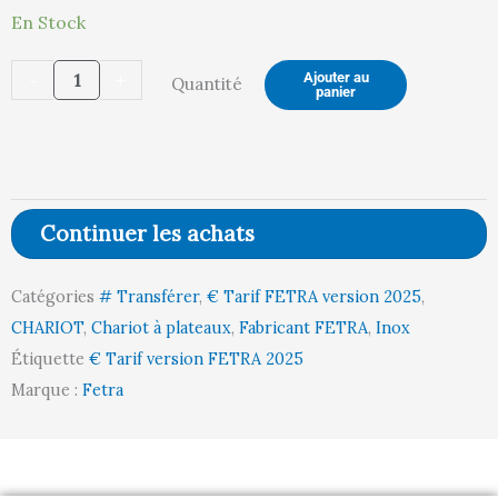
quantité
En Stock
actuel
in
de
-
+
Ajouter au
Quantité
Chariot
panier
inox
est :
ét
2
plateaux
Continuer les achats
558,00 €.
58
Catégories
# Transférer
,
€ Tarif FETRA version 2025
,
CHARIOT
,
Chariot à plateaux
,
Fabricant FETRA
,
Inox
Étiquette
€ Tarif version FETRA 2025
Marque :
Fetra