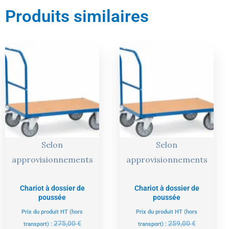
Produits similaires
Le
Le
Le
Le
prix
prix
prix
prix
actuel
initial
actuel
initial
est :
était :
est :
était :
261,00 €.
275,00 €.
246,00 €.
259,00 €.
Selon
Selon
approvisionnements
approvisionnements
Chariot à dossier de
Chariot à dossier de
poussée
poussée
Prix du produit HT (hors
Prix du produit HT (hors
275,00
€
259,00
€
transport) :
transport) :