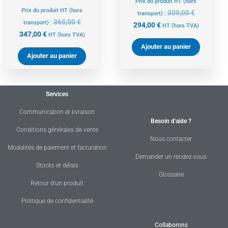
Prix du produit HT (hors
Prix du produit HT (hors
309,00
€
transport) :
365,00
€
transport) :
294,00
€
HT
(hors TVA)
347,00
€
HT
(hors TVA)
Ajouter au panier
Ajouter au panier
Services
Communication et livraison
Besoin d'aide ?
Conditions générales de vente
Nous contacter
Modalités de paiement et facturation
Demander un rendez-vous
Stocks et délais
Glossaire
Retour d'un produit
Politique de confidentialité
Collaborons