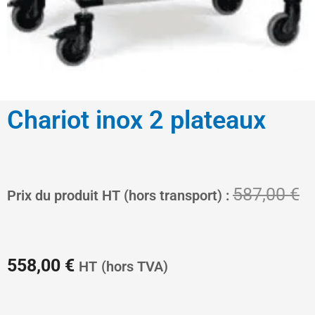
Chariot inox 2 plateaux
Le
L
587,00
€
Prix du produit HT (hors transport) :
prix
pr
558,00
€
HT
(hors TVA)