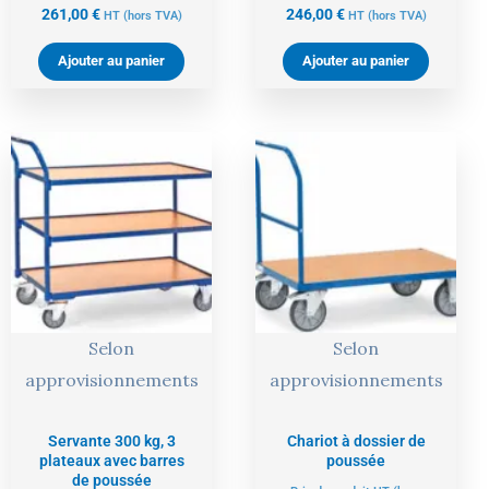
261,00
€
246,00
€
HT
(hors TVA)
HT
(hors TVA)
Ajouter au panier
Ajouter au panier
Le
Le
Le
Le
prix
prix
prix
prix
actuel
initial
actuel
initial
est :
était :
est :
était :
347,00 €.
365,00 €.
294,00 €.
309,00 €.
Selon
Selon
approvisionnements
approvisionnements
Servante 300 kg, 3
Chariot à dossier de
plateaux avec barres
poussée
de poussée