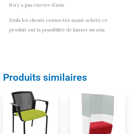
Il n’y a pas encore d’avis.
Seuls les clients connectés ayant acheté ce
produit ont la possibilité de laisser un avis.
Produits similaires
Le
Le
Le
Le
prix
prix
prix
prix
5%
5%
actuel
initial
actuel
initial
est :
était :
est :
était :
200,00 €.
210,00 €.
2765,00 €.
2910,00 €