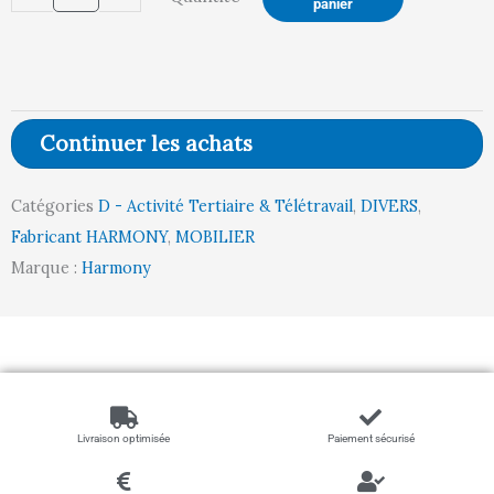
panier
Métallique
Roulettes
(BLANC)
Continuer les achats
Catégories
D - Activité Tertiaire & Télétravail
,
DIVERS
,
Fabricant HARMONY
,
MOBILIER
Marque :
Harmony
Livraison optimisée
Paiement sécurisé