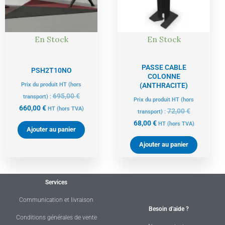
En Stock
En Stock
PASSE CABLE
PSH2T10NO
COLONNE
Prix du produit HT (hors
(ANTHRACITE)
695,00
€
transport) :
Prix du produit HT (hors
660,00
€
HT
(hors TVA)
72,00
€
transport) :
68,00
€
HT
(hors TVA)
Ajouter au panier
Ajouter au panier
Services
Communication et livraison
Besoin d'aide ?
Conditions générales de vente