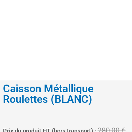
Caisson Métallique
Roulettes (BLANC)
Le
L
280,00
€
Prix du produit HT (hors transport) :