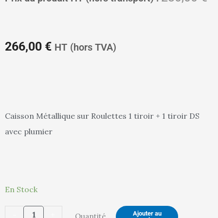
prix
pr
266,00
€
HT
(hors TVA)
actuel
in
Caisson Métallique sur Roulettes 1 tiroir + 1 tiroir DS
avec plumier
est :
ét
quantité
266,00 €.
28
En Stock
de
-
+
Ajouter au
Quantité
Caisson