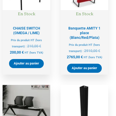
En Stock
En Stock
CHAISE SWITCH
Banquette AMITY 1
(OMEGA / LIME)
place
(Blanc/Red/Plata)
Prix du produit HT (hors
Prix du produit HT (hors
210,00
€
transport) :
2910,00
€
transport) :
200,00
€
HT
(hors TVA)
2765,00
€
HT
(hors TVA)
Ajouter au panier
Ajouter au panier
Le
Le
Le
Le
prix
prix
prix
prix
6%
5%
actuel
initial
actuel
initial
est :
était :
est :
était :
660,00 €.
695,00 €.
68,00 €.
72,00 €.