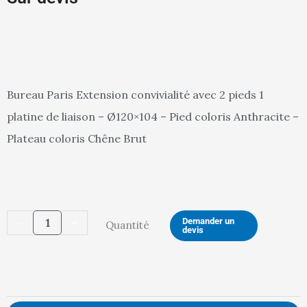
Bureau Paris Extension convivialité avec 2 pieds 1
platine de liaison – Ø120×104 – Pied coloris Anthracite –
Plateau coloris Chêne Brut
quantité
-
+
Demander un
Quantité
devis
de
BUREAU
PARIS
(AN