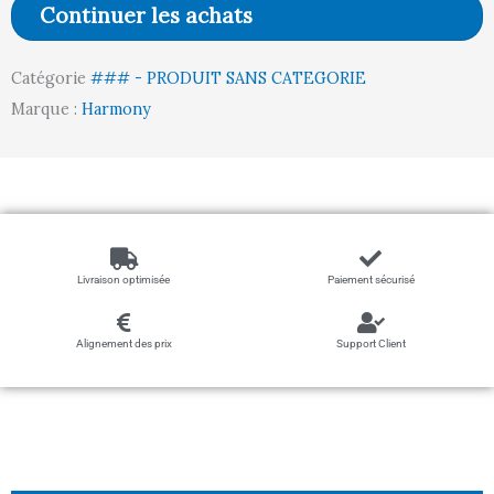
Continuer les achats
/
CHENE
Catégorie
### - PRODUIT SANS CATEGORIE
BRUT)
Marque :
Harmony
Livraison optimisée
Paiement sécurisé
Alignement des prix
Support Client