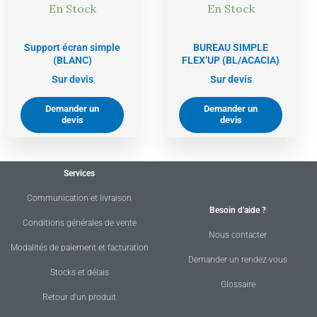
En Stock
En Stock
Support écran simple
BUREAU SIMPLE
(BLANC)
FLEX’UP (BL/ACACIA)
Sur devis
Sur devis
Demander un
Demander un
devis
devis
Services
Communication et livraison
Besoin d'aide ?
Conditions générales de vente
Nous contacter
Modalités de paiement et facturation
Demander un rendez-vous
Stocks et délais
Glossaire
Retour d'un produit