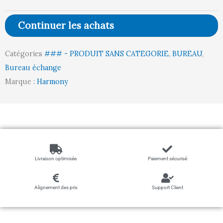
FLEX'UP
Continuer les achats
(BL/ACACIA)
Catégories
### - PRODUIT SANS CATEGORIE
,
BUREAU
,
Bureau échange
Marque :
Harmony
Livraison optimisée
Paiement sécurisé
Alignement des prix
Support Client