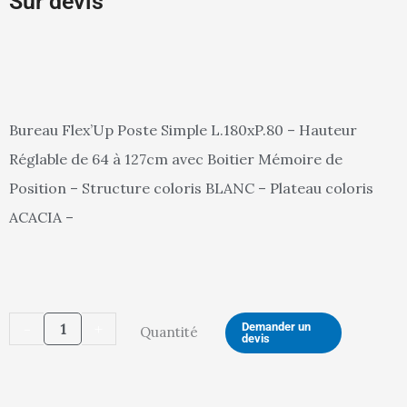
Sur devis
Bureau Flex’Up Poste Simple L.180xP.80 – Hauteur
Réglable de 64 à 127cm avec Boitier Mémoire de
Position – Structure coloris BLANC – Plateau coloris
ACACIA –
quantité
-
+
Demander un
Quantité
devis
de
BUREAU
SIMPLE