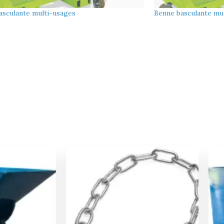
asculante multi-usages
Benne basculante mu
Le
Le
Le
prix
prix
prix
actuel
initial
actuel
est :
était :
est :
.
808,00 €.
24,00 €.
23,00 €.