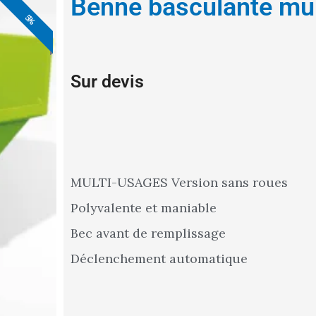
Benne basculante mul
4%
5%
5%
5%
Sur devis
MULTI-USAGES Version sans roues
Polyvalente et maniable
Bec avant de remplissage
Déclenchement automatique