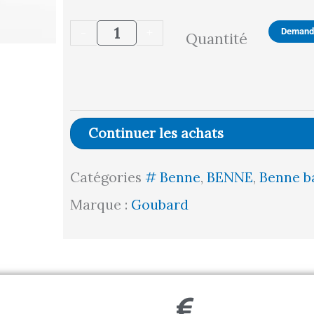
quantité
-
+
Demande
Quantité
de
Benne
basculante
Continuer les achats
multi-
usages
Catégories
# Benne
,
BENNE
,
Benne b
Marque :
Goubard