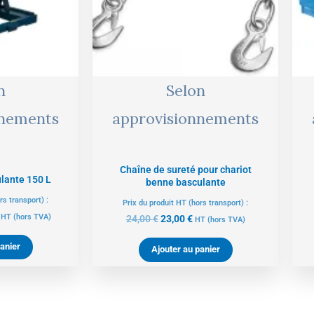
n
Selon
nnements
approvisionnements
Chaîne de sureté pour chariot
lante 150 L
benne basculante
rs transport) :
Prix du produit HT (hors transport) :
HT
(hors TVA)
24,00
€
23,00
€
HT
(hors TVA)
anier
Ajouter au panier