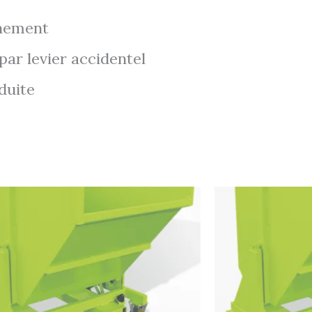
chement
r levier accidentel
duite