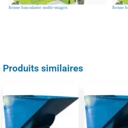
Benne basculante multi-usages
Benne b
Produits similaires
Le
Le
Le
prix
prix
prix
initial
actuel
initial
était :
est :
était :
1439,00 €.
1367,00 €.
851,00 €