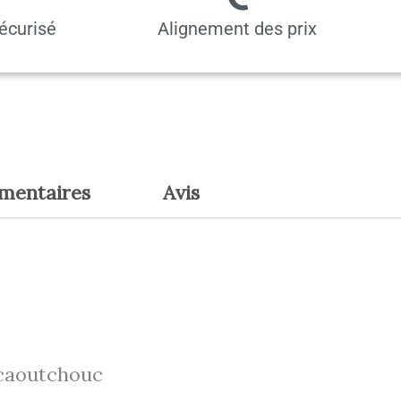
écurisé
Alignement des prix
émentaires
Avis
 caoutchouc