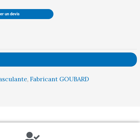
r un devis
asculante
,
Fabricant GOUBARD