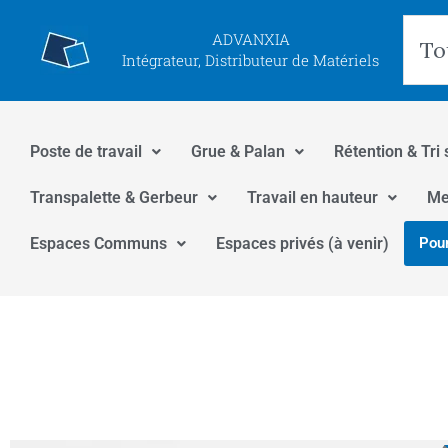
Aller
Rec
ADVANXIA
au
Intégrateur, Distributeur de Matériels
contenu
Poste de travail
Grue & Palan
Rétention & Tri 
Transpalette & Gerbeur
Travail en hauteur
Me
Espaces Communs
Espaces privés (à venir)
Pour