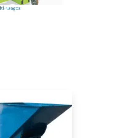
lti-usages
Le
Le
prix
prix
initial
actuel
était :
est :
1568,00 €.
1489,00 €.