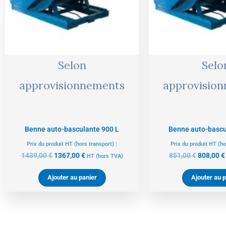
Selon
Selo
approvisionnements
approvisio
Benne auto-basculante 900 L
Benne auto-bascu
Prix du produit HT (hors transport) :
Prix du produit HT (ho
1439,00
€
1367,00
€
851,00
€
808,00
€
HT
(hors TVA)
Ajouter au panier
Ajouter au p