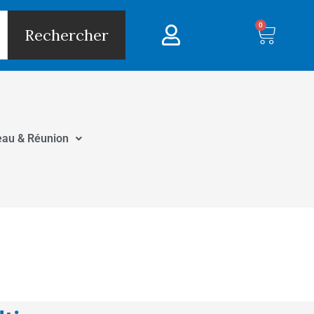
0
Panie
Rechercher
eau & Réunion