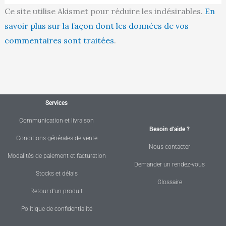
Ce site utilise Akismet pour réduire les indésirables.
En
savoir plus sur la façon dont les données de vos
commentaires sont traitées
.
Services
Communication et livraison
Besoin d'aide ?
Conditions générales de vente
Nous contacter
Modalités de paiement et facturation
Demander un rendez-vous
Stocks et délais
Glossaire
Retour d'un produit
Politique de confidentialité