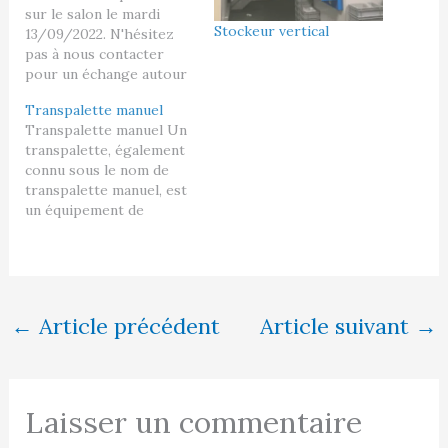
sur le salon le mardi
Stockeur vertical
13/09/2022. N'hésitez
pas à nous contacter
pour un échange autour
d'un café !
Transpalette manuel
Transpalette manuel Un
transpalette, également
connu sous le nom de
transpalette manuel, est
un équipement de
manutention utilisé pour
déplacer des charges
palettisées à l'intérieur
d'un entrepôt, d'un
entrepôt ou d'un autre
←
Article précédent
Article suivant
→
environnement similaire.
Il est conçu pour
faciliter le déplacement
des palettes contenant
des marchandises ou des
Laisser un commentaire
matériaux d'un…