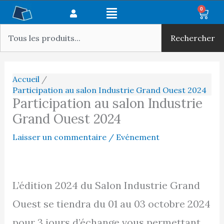
Aller
Main
0
Panie
au
Rechercher
Menu
contenu
Rechercher
Accueil
Participation au salon Industrie Grand Ouest 2024
Participation au salon Industrie
Grand Ouest 2024
Laisser un commentaire
/
Evénement
L’édition 2024 du Salon Industrie Grand
Ouest se tiendra du 01 au 03 octobre 2024
pour 3 jours d’échange vous permettant