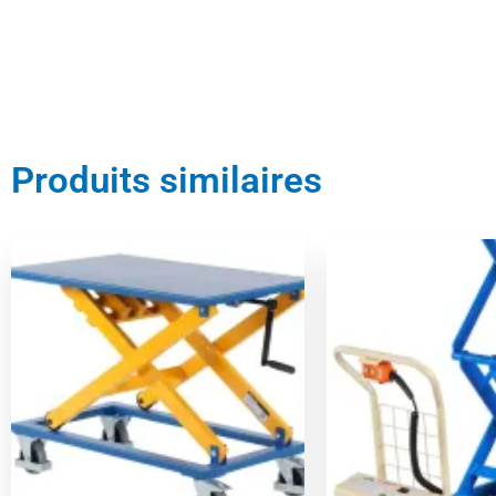
Produits similaires
Le
Le
Le
prix
prix
prix
initial
actuel
initial
était :
est :
était :
769,00 €.
730,00 €.
3299,00 