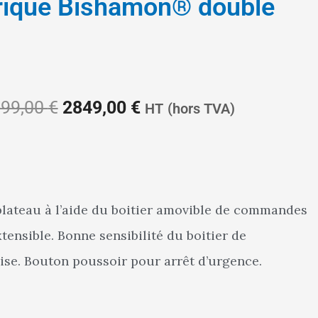
ctrique Bishamon® double
Le
Le
99,00
€
2849,00
€
HT
(hors TVA)
prix
prix
lateau à l’aide du boitier amovible de commandes
nsible. Bonne sensibilité du boitier de
initial
actuel
se. Bouton poussoir pour arrêt d’urgence.