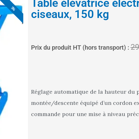
Table élévatrice éle
5%
5%
5%
5%
5%
ciseaux, 150 kg
29
Prix du produit HT (hors transport) :
Réglage automatique de la hauteur du p
montée/descente équipé d’un cordon exte
commande pour une mise à niveau préci