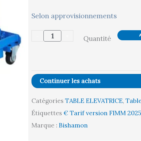
quantité
Selon approvisionnements
de
-
+
Quantité
Table
élévatrice
électrique
Bishamon®
Continuer les achats
double
Catégories
TABLE ELEVATRICE
,
Table
ciseaux,
Étiquettes
€ Tarif version FIMM 202
150
Marque :
Bishamon
kg