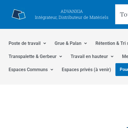
Aller
Rec
ADVANXIA
au
Intégrateur, Distributeur de Matériels
contenu
Poste de travail
Grue & Palan
Rétention & Tri 
Transpalette & Gerbeur
Travail en hauteur
Me
Espaces Communs
Espaces privés (à venir)
Pour