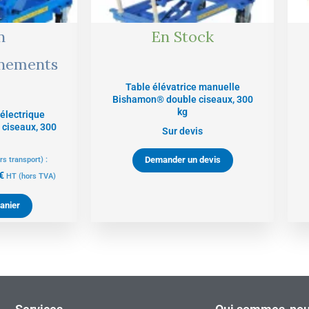
n
En Stock
nnements
Table élévatrice manuelle
Bishamon® double ciseaux, 300
kg
 électrique
ciseaux, 300
Sur devis
Demander un devis
rs transport) :
€
HT
(hors TVA)
anier