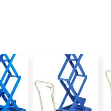
Le
prix
actuel
est :
€.
3134,00 €.