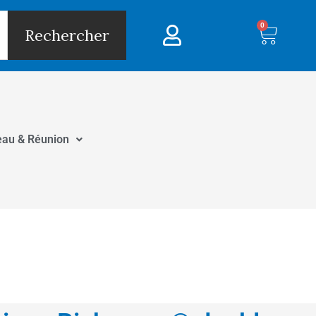
0
Panie
Rechercher
eau & Réunion