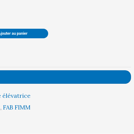
était :
est :
2999,00 €.
2849,00 €.
Ajouter au panier
 élévatrice
5
,
FAB FIMM