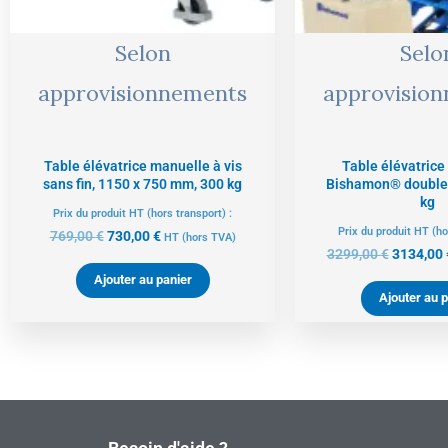
Selon
Selo
approvisionnements
approvisio
Table élévatrice manuelle à vis
Table élévatrice
sans fin, 1150 x 750 mm, 300 kg
Bishamon® double 
kg
Prix du produit HT (hors transport) :
Prix du produit HT (ho
769,00
€
730,00
€
HT
(hors TVA)
3299,00
€
3134,00
Ajouter au panier
Ajouter au p