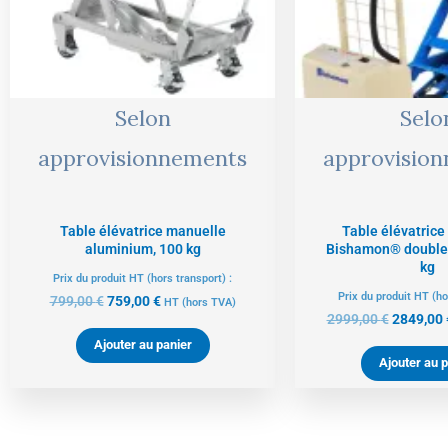
Selon
Selo
approvisionnements
approvisio
Table élévatrice manuelle
Table élévatrice
aluminium, 100 kg
Bishamon® double 
kg
Prix du produit HT (hors transport) :
Prix du produit HT (ho
799,00
€
759,00
€
HT
(hors TVA)
2999,00
€
2849,00
Ajouter au panier
Ajouter au p