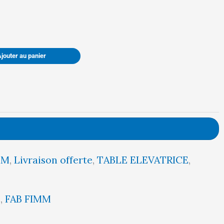
était :
est :
5299,00 €.
5034,00 €.
Ajouter au panier
MM
,
Livraison offerte
,
TABLE ELEVATRICE
,
5
,
FAB FIMM