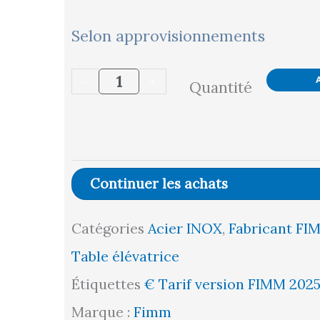
quantité
Selon approvisionnements
de
-
+
Quantité
Table
élévatrice
manuelle
inox
Continuer les achats
304
Catégories
Acier INOX
,
Fabricant FI
Bishamon®,
Table élévatrice
250
Étiquettes
€ Tarif version FIMM 202
kg
Marque :
Fimm