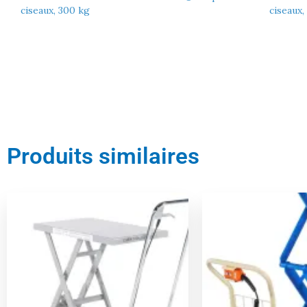
ciseaux, 300 kg
ciseaux,
Produits similaires
Le
Le
Le
prix
prix
prix
initial
actuel
initial
était :
est :
était :
799,00 €.
759,00 €.
2999,00 