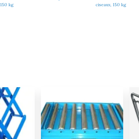
 150 kg
ciseaux, 150 kg
Le
Le
Le
prix
prix
prix
actuel
initial
actuel
est :
était :
est :
€.
2849,00 €.
839,00 €.
797,00 €.