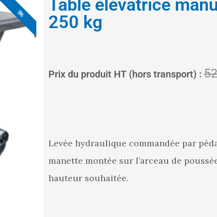
Table élévatrice man
5%
5%
5%
5%
5%
5%
5%
250 kg
52
Prix du produit HT (hors transport) :
Levée hydraulique commandée par pédal
manette montée sur l’arceau de poussée
hauteur souhaitée.