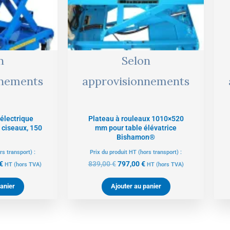
n
Selon
nnements
approvisionnements
 électrique
Plateau à rouleaux 1010×520
ciseaux, 150
mm pour table élévatrice
Bishamon®
rs transport) :
Prix du produit HT (hors transport) :
€
839,00
€
797,00
€
HT
(hors TVA)
HT
(hors TVA)
anier
Ajouter au panier