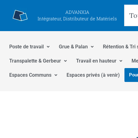
Aller
Rec
ADVANXIA
au
Intégrateur, Distributeur de Matériels
contenu
Poste de travail
Grue & Palan
Rétention & Tri 
Transpalette & Gerbeur
Travail en hauteur
Me
Espaces Communs
Espaces privés (à venir)
Pour