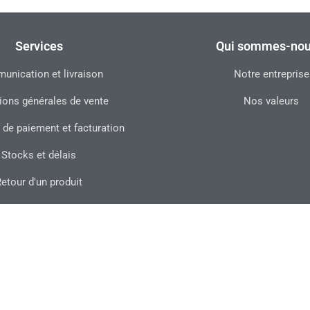
Services
Qui sommes-nou
nication et livraison
Notre entreprise
ions générales de vente
Nos valeurs
 de paiement et facturation
Stocks et délais
etour d'un produit
ique de confidentialité
Le
Le
Le
Le
nuelle inox 304 Bishamon®, 250
prix
pri
5299,00
€
rix du produit HT (hors transport) :
prix
prix
actuel
init
5034,00
€
HT
(hors TVA)
initial
actuel
5299,00
€
5034,00
€
 transport) :
est :
étai