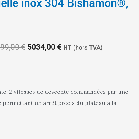
uelle inox 304 Bishamon®,
Le
Le
99,00
€
5034,00
€
HT
(hors TVA)
prix
prix
e. 2 vitesses de descente commandées par une
 permettant un arrêt précis du plateau à la
initial
actuel