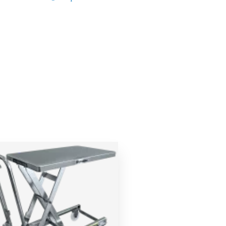
Le
Le
prix
prix
initial
actuel
était :
est :
2999,00 €.
2849,00 €.