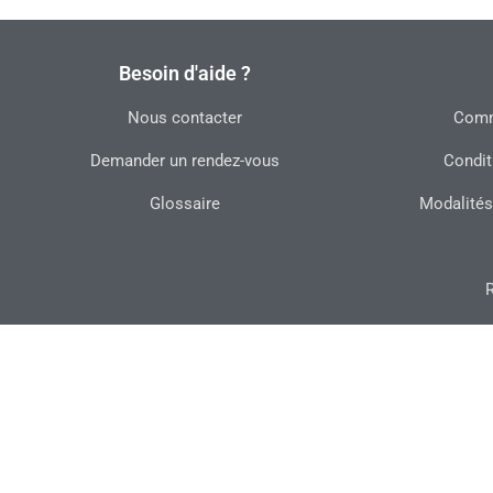
Besoin d'aide ?
Nous contacter
Commu
Demander un rendez-vous
Condit
Glossaire
Modalités
R
Polit
Table élévatrice ma
P
Les évévements
Table élévatrice manuelle inox 304
kg
Bishamon®, 250 kg
Agenda - les immanquables
Prix du produit HT (hors