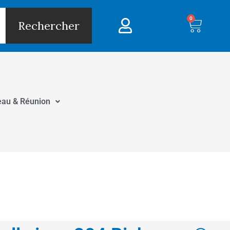
0
Panie
Rechercher
eau & Réunion