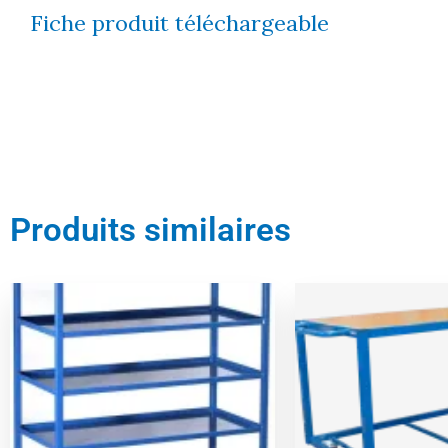
Fiche produit téléchargeable
Produits similaires
Le
Le
Le
prix
prix
prix
initial
actuel
initial
était :
est :
était :
769,00 €.
730,00 €.
499,00 €