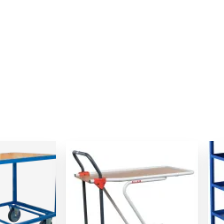
Le
Le
Le
prix
prix
prix
actuel
initial
actuel
est :
était :
est :
.
474,00 €.
329,00 €.
312,00 €.