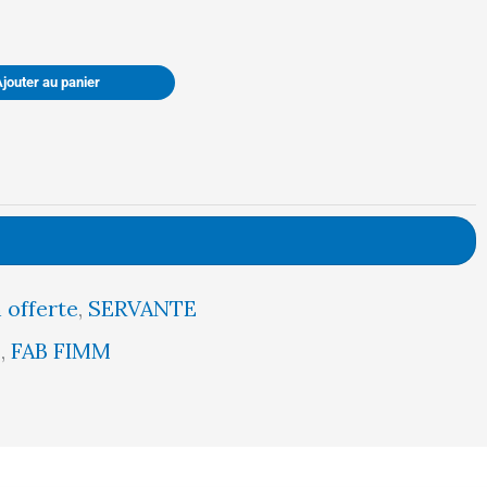
était :
est :
Ajouter au panier
519,00 €.
493,00 €.
 offerte
,
SERVANTE
5
,
FAB FIMM