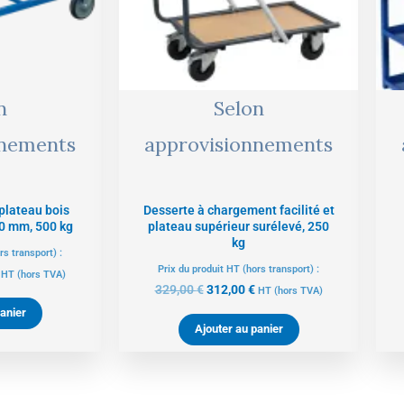
n
Selon
nnements
approvisionnements
 plateau bois
Desserte à chargement facilité et
0 mm, 500 kg
plateau supérieur surélevé, 250
kg
rs transport) :
Prix du produit HT (hors transport) :
HT
(hors TVA)
329,00
€
312,00
€
HT
(hors TVA)
anier
Ajouter au panier