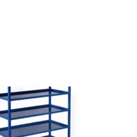
Le
Le
prix
prix
initial
actuel
était :
est :
719,00 €.
683,00 €.