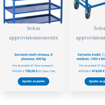
Selon
Selo
approvisionnements
approvisio
Servante multi-niveaux, 8
Servante établi, 1
plateaux, 400 kg
médium, 1300 x 80
Prix du produit HT (hors transport) :
Prix du produit HT (ho
769,00
€
730,00
€
499,00
€
474,00
€
HT
(hors TVA)
Ajouter au panier
Ajouter au p