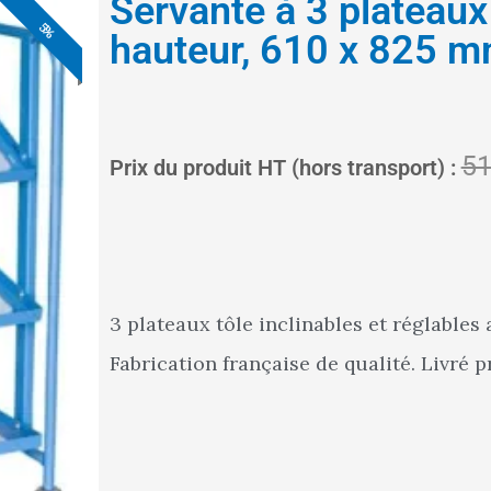
Servante à 3 plateaux
5%
5%
5%
5%
5%
5%
5%
hauteur, 610 x 825 m
51
Prix du produit HT (hors transport) :
3 plateaux tôle inclinables et réglables
Fabrication française de qualité. Livré pr