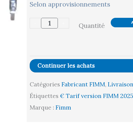
quantité
Selon approvisionnements
de
-
+
Quantité
Servante
à
3
plateaux
Continuer les achats
inclinables
Catégories
Fabricant FIMM
,
Livraison
réglables
Étiquettes
€ Tarif version FIMM 202
en
Marque :
Fimm
hauteur,
610