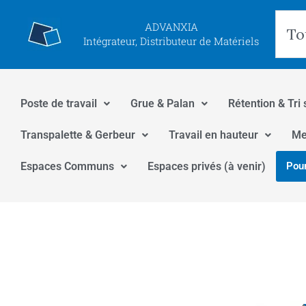
Aller
Rec
ADVANXIA
au
Intégrateur, Distributeur de Matériels
contenu
Poste de travail
Grue & Palan
Rétention & Tri 
Transpalette & Gerbeur
Travail en hauteur
Me
Espaces Communs
Espaces privés (à venir)
Pour