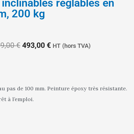
 inclinables réglables en
m, 200 kg
Le
Le
9,00
€
493,00
€
HT
(hors TVA)
prix
prix
 au pas de 100 mm. Peinture époxy très résistante.
êt à l’emploi.
initial
actuel