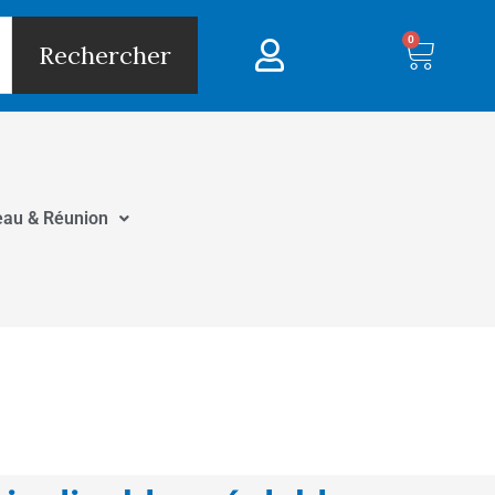
0
Panie
Rechercher
eau & Réunion