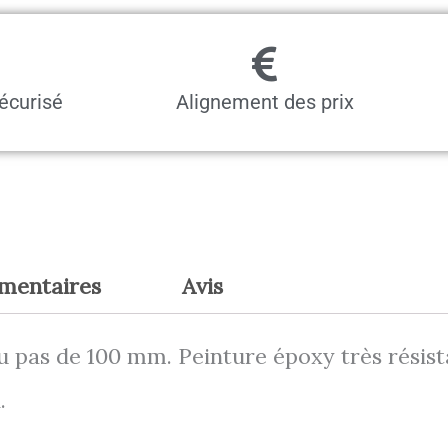
x
825
mm,
écurisé
Alignement des prix
200
kg
émentaires
Avis
au pas de 100 mm. Peinture époxy très résist
.