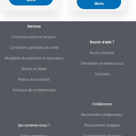
devis
Services
Communication et livraison
Besoin d'aide ?
Conditions générales de vente
Nous contacter
Modalités de paiement et facturation
Demander un rendez-vous
Stocks et délais
Glossaire
Retour d'un produit
Politique de confidentialité
Collaborons
Recutement collaborateur
Qui sommes-nous ?
Recrutement stagiaire
Notre entreprise
Collaborations diverses