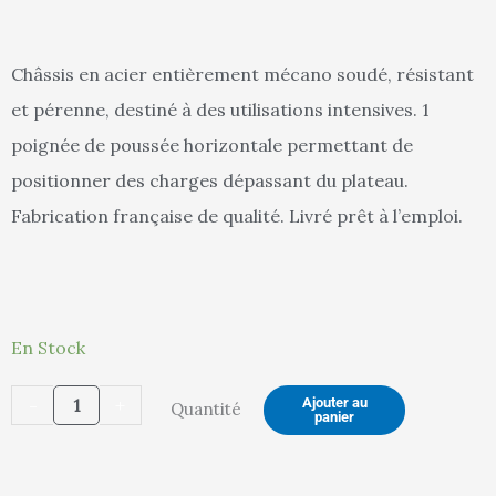
actuel
in
Châssis en acier entièrement mécano soudé, résistant
et pérenne, destiné à des utilisations intensives. 1
est :
ét
poignée de poussée horizontale permettant de
positionner des charges dépassant du plateau.
Fabrication française de qualité. Livré prêt à l’emploi.
901,00 €.
94
quantité
En Stock
de
-
+
Ajouter au
Quantité
Servante
panier
établi
équipée,