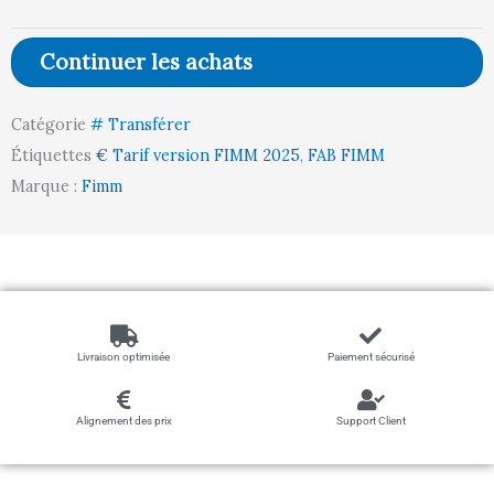
demi
plateau
Continuer les achats
tôle
+
Catégorie
# Transférer
1
Étiquettes
€ Tarif version FIMM 2025
,
FAB FIMM
bloc
Marque :
Fimm
porte,
500
kg
Livraison optimisée
Paiement sécurisé
Alignement des prix
Support Client