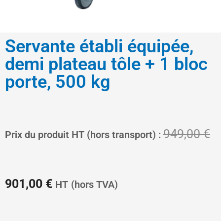
Servante établi équipée,
demi plateau tôle + 1 bloc
porte, 500 kg
Le
L
949,00
€
Prix du produit HT (hors transport) :
prix
pr
901,00
€
HT
(hors TVA)