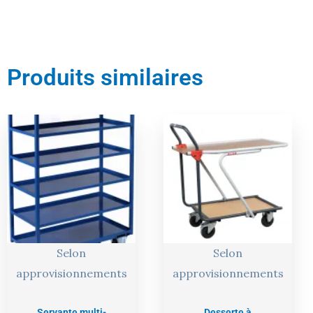
Produits similaires
Le
Le
Le
Le
prix
prix
prix
prix
actuel
initial
actuel
initial
est :
était :
est :
était :
683,00 €.
719,00 €.
312,00 €.
329,00 €.
Selon
Selon
approvisionnements
approvisionnements
Servante multi-
Desserte à