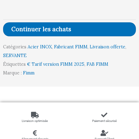
304
L,
3
Continuer les achats
plateaux,
600
Catégories
Acier INOX
,
Fabricant FIMM
,
Livraison offerte
,
x
SERVANTE
400
Étiquettes
€ Tarif version FIMM 2025
,
FAB FIMM
mm,
Marque :
Fimm
120
kg
Livraison optimisée
Paiement sécurisé
Alignement des prix
Support Client