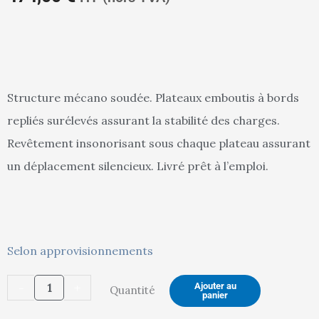
actuel
in
Structure mécano soudée. Plateaux emboutis à bords
repliés surélevés assurant la stabilité des charges.
est :
ét
Revêtement insonorisant sous chaque plateau assurant
un déplacement silencieux. Livré prêt à l’emploi.
474,00 €.
49
quantité
Selon approvisionnements
de
-
+
Ajouter au
Quantité
Desserte
panier
inox