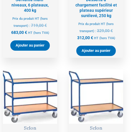
niveaux, 6 plateaux,
chargement facilité et
400 kg
plateau supérieur
surélevé, 250 kg
Prix du produit HT (hors
Prix du produit HT (hors
719,00
€
transport) :
329,00
€
transport) :
683,00
€
HT
(hors TVA)
312,00
€
HT
(hors TVA)
Ajouter au panier
Ajouter au panier
Le
Le
Le
Le
prix
prix
prix
prix
actuel
initial
actuel
initial
est :
était :
est :
était :
387,00 €.
407,00 €.
268,00 €.
282,00 €.
Selon
Selon