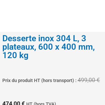
Desserte inox 304 L, 3
plateaux, 600 x 400 mm,
120 kg
Le
L
499,00
€
Prix du produit HT (hors transport) :
prix
pr
474,00
€
HT
(hors TVA)