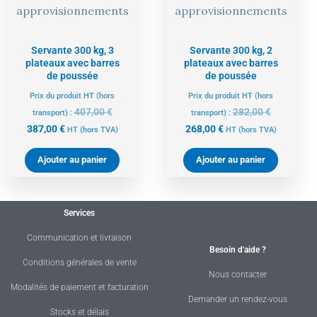
approvisionnements
approvisionnements
Servante 300 kg, 3
Servante 300 kg, 2
plateaux avec barres
plateaux avec barres
de poussée
de poussée
Prix du produit HT (hors
Prix du produit HT (hors
407,00
€
282,00
€
transport) :
transport) :
387,00
€
268,00
€
HT
(hors TVA)
HT
(hors TVA)
Ajouter au panier
Ajouter au panier
Services
Communication et livraison
Besoin d'aide ?
Conditions générales de vente
Nous contacter
Modalités de paiement et facturation
Demander un rendez-vous
Stocks et délais