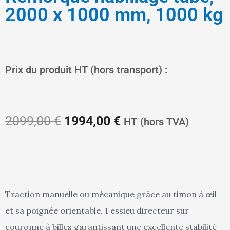
2000 x 1000 mm, 1000 kg
Le
Le
Prix du produit HT (hors transport) :
prix
prix
2099,00
€
1994,00
€
HT
(hors TVA)
initial
actuel
Traction manuelle ou mécanique grâce au timon à œil
et sa poignée orientable. 1 essieu directeur sur
était :
est :
couronne à billes garantissant une excellente stabilité