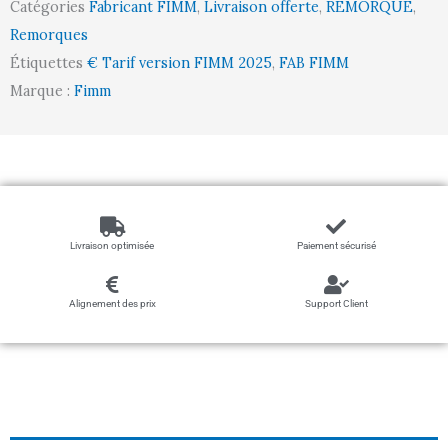
Catégories
Fabricant FIMM
,
Livraison offerte
,
REMORQUE
,
1000
Remorques
kg
Étiquettes
€ Tarif version FIMM 2025
,
FAB FIMM
Marque :
Fimm
Livraison optimisée
Paiement sécurisé
Alignement des prix
Support Client