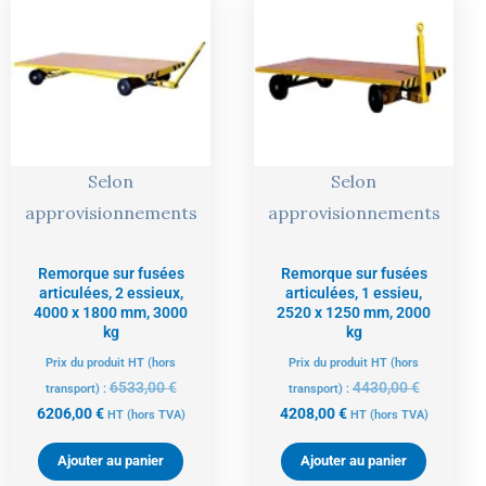
prix
prix
prix
prix
actuel
initial
actuel
initial
est :
était :
est :
était :
6206,00 €.
6533,00 €.
4208,00 €.
4430,00 €
Selon
Selon
approvisionnements
approvisionnements
Remorque sur fusées
Remorque sur fusées
articulées, 2 essieux,
articulées, 1 essieu,
4000 x 1800 mm, 3000
2520 x 1250 mm, 2000
kg
kg
Prix du produit HT (hors
Prix du produit HT (hors
6533,00
€
4430,00
€
transport) :
transport) :
6206,00
€
4208,00
€
HT
(hors TVA)
HT
(hors TVA)
Ajouter au panier
Ajouter au panier