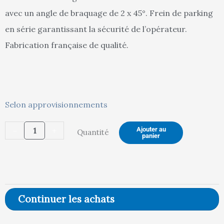
avec un angle de braquage de 2 x 45°. Frein de parking
en série garantissant la sécurité de l’opérateur.
2099,00 €.
1994,00 €.
Fabrication française de qualité.
quantité
Selon approvisionnements
de
-
+
Ajouter au
Quantité
Remorque
panier
habillage
tube,
2000
x
Continuer les achats
1000
mm,