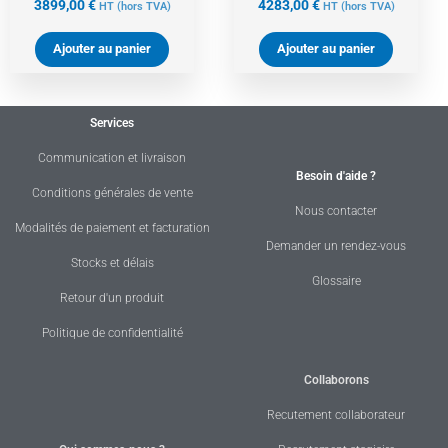
3899,00
€
4283,00
€
HT
(hors TVA)
HT
(hors TVA)
Ajouter au panier
Ajouter au panier
Services
Communication et livraison
Besoin d'aide ?
Conditions générales de vente
Nous contacter
Modalités de paiement et facturation
Demander un rendez-vous
Stocks et délais
Glossaire
Retour d'un produit
Politique de confidentialité
Collaborons
Recutement collaborateur