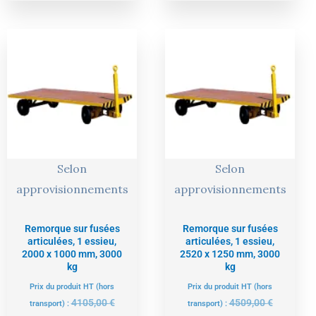
Le
Le
Le
Le
prix
prix
prix
prix
actuel
initial
actuel
initial
est :
était :
est :
était :
3899,00 €.
4105,00 €.
4283,00 €.
4509,00 €
Selon
Selon
approvisionnements
approvisionnements
Remorque sur fusées
Remorque sur fusées
articulées, 1 essieu,
articulées, 1 essieu,
2000 x 1000 mm, 3000
2520 x 1250 mm, 3000
kg
kg
Prix du produit HT (hors
Prix du produit HT (hors
4105,00
€
4509,00
€
transport) :
transport) :