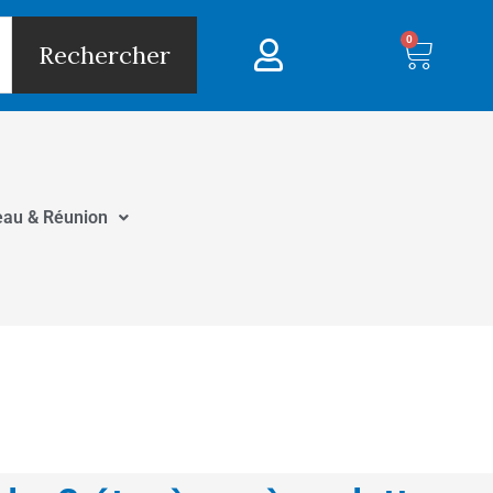
0
Panie
Rechercher
eau & Réunion