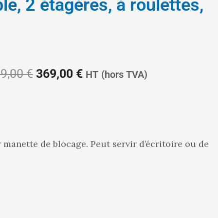
le, 2 étagères, à roulettes,
Le
Le
9,00
€
369,00
€
HT
(hors TVA)
prix
prix
r manette de blocage. Peut servir d’écritoire ou de
initial
actuel