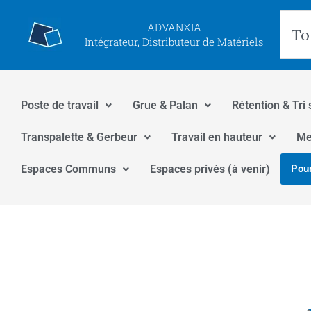
Aller
Rec
ADVANXIA
au
Intégrateur, Distributeur de Matériels
contenu
Poste de travail
Grue & Palan
Rétention & Tri 
Transpalette & Gerbeur
Travail en hauteur
Me
Espaces Communs
Espaces privés (à venir)
Pour