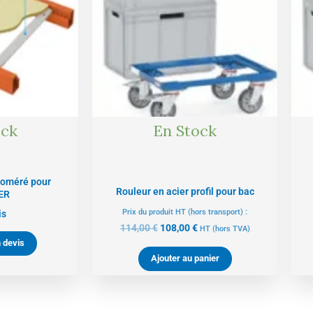
ock
En Stock
loméré pour
Rouleur en acier profil pour bac
ER
Prix du produit HT (hors transport) :
is
114,00
€
108,00
€
HT
(hors TVA)
 devis
Ajouter au panier