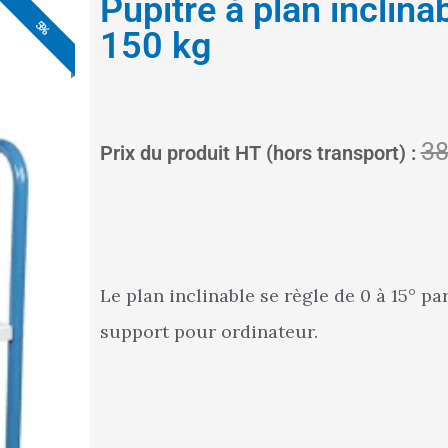
Pupitre à plan inclinab
5%
5%
5%
5%
5%
150 kg
38
Prix du produit HT (hors transport) :
Le plan inclinable se règle de 0 à 15° pa
support pour ordinateur.