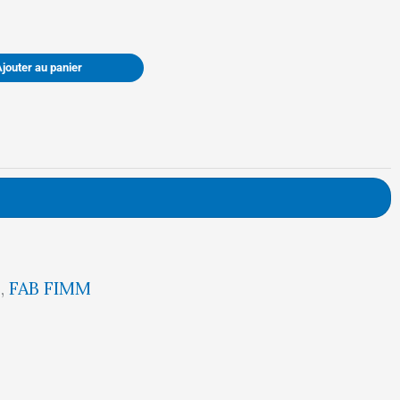
était :
est :
Ajouter au panier
389,00 €.
369,00 €.
5
,
FAB FIMM