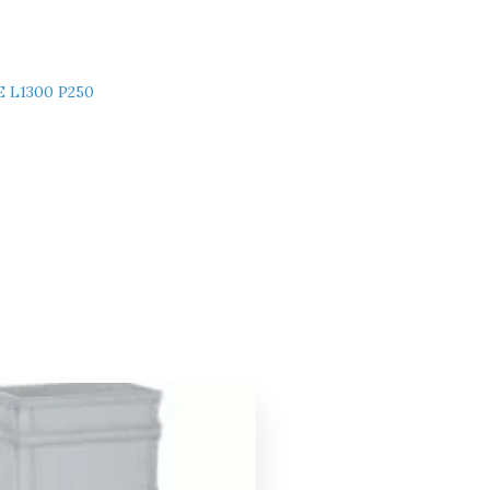
E L1300 P250
Le
Le
prix
prix
initial
actuel
était :
est :
99,00 €.
94,00 €.