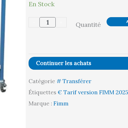
quantité
En Stock
de
-
+
Quantité
Pupitre
à
plan
inclinable,
Continuer les achats
2
Catégorie
# Transférer
étagères,
Étiquettes
€ Tarif version FIMM 202
à
Marque :
Fimm
roulettes,
150