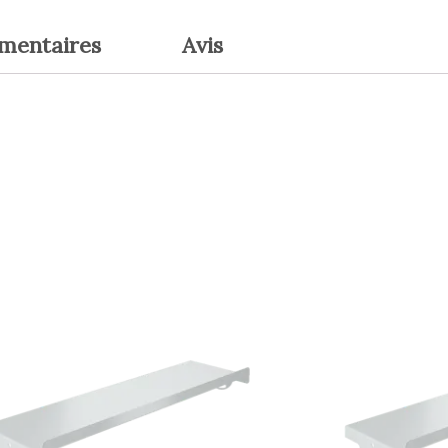
émentaires
Avis