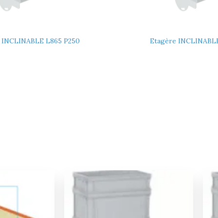
 INCLINABLE L865 P250
Etagère INCLINABL
Le
Le
prix
prix
initial
actuel
était :
est :
114,00 €.
108,00 €.