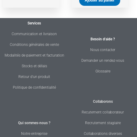
Ajouter au panier
Services
Communication et livraison
Besoin d'aide ?
Conditions générales de vente
Nous contacter
Modalités de paiement et facturation
Demander un rendez-vous
Stocks et délais
Glossaire
Retour d'un produit
Politique de confidentialité
Collaborons
Recutement collaborateur
Qui sommes-nous ?
Recrutement stagiaire
Notre entreprise
Collaborations diverses