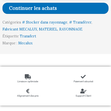
aggloméré
Continuer les achats
pour
lisse
Catégories
# Stocker dans rayonnage
,
# Transférer
,
Z
Fabricant MECALUX
,
MATERIEL
,
RAYONNAGE
Étiquette
Transfert
Marque :
Mecalux
Livraison optimisée
Paiement sécurisé
Alignement des prix
Support Client