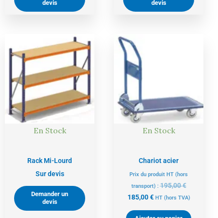
devis
devis
Le
Le
prix
prix
actuel
initial
est :
était :
185,00 €.
195,00 €.
En Stock
En Stock
Rack Mi-Lourd
Chariot acier
Sur devis
Prix du produit HT (hors
195,00
€
transport) :
Demander un
185,00
€
HT
(hors TVA)
devis