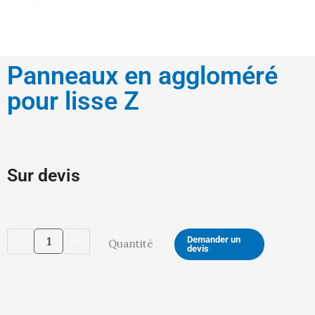
Panneaux en aggloméré
pour lisse Z
Sur devis
quantité
-
+
Demander un
Quantité
devis
de
Panneaux
en