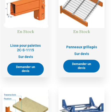
En Stock
En Stock
Lisse pour palettes
Panneaux grillagés
2C-S-1115
Sur devis
Sur devis
Demander un
Demander un
devis
devis
Le
Le
prix
prix
actuel
initial
est :
était :
201,00 €.
212,00 €.