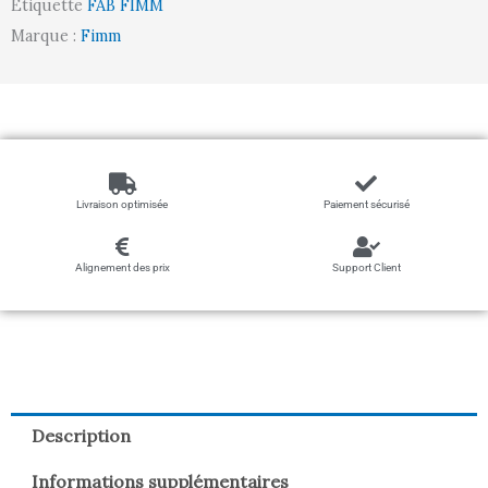
Étiquette
FAB FIMM
700
Marque :
Fimm
mm
Livraison optimisée
Paiement sécurisé
Alignement des prix
Support Client
Description
Informations supplémentaires