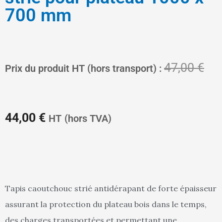
700 mm
Le
Le
47,00
€
Prix du produit HT (hors transport) :
prix
pri
44,00
€
HT
(hors TVA)
actuel
init
Tapis caoutchouc strié antidérapant de forte épaisseur
assurant la protection du plateau bois dans le temps,
est :
étai
des charges transportées et permettant une