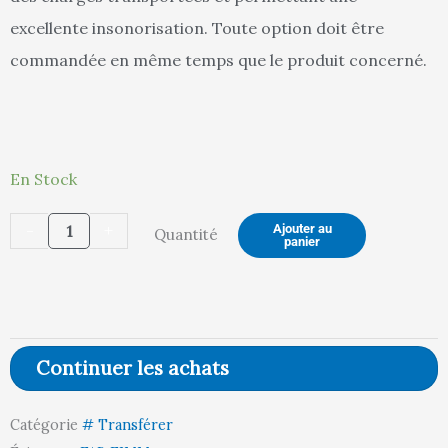
excellente insonorisation. Toute option doit être
commandée en même temps que le produit concerné.
44,00 €.
47,
quantité
En Stock
de
-
+
Ajouter au
Quantité
Option
panier
tapis
caoutchouc
strié
pour
Continuer les achats
plateau
1000
Catégorie
# Transférer
x