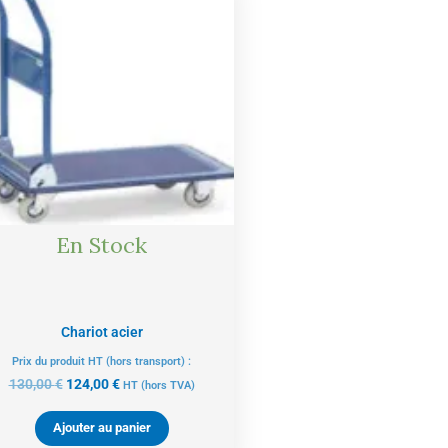
initial
actuel
était :
est :
130,00 €.
124,00 €.
En Stock
Chariot acier
Prix du produit HT (hors transport) :
130,00
€
124,00
€
HT
(hors TVA)
Ajouter au panier