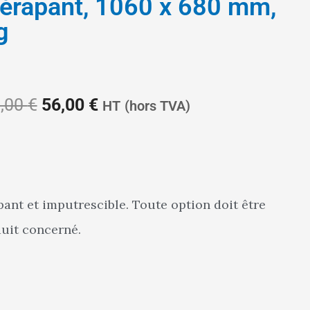
idérapant, 1060 x 680 mm,
g
Le
Le
,00
€
56,00
€
HT
(hors TVA)
prix
prix
pant et imputrescible. Toute option doit être
uit concerné.
initial
actuel