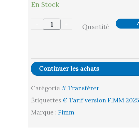
quantité
En Stock
de
-
+
Quantité
Plateau
glissnot
antidérapant,
1060
Continuer les achats
x
Catégorie
# Transférer
680
Étiquettes
€ Tarif version FIMM 202
mm,
Marque :
Fimm
pour
servantes