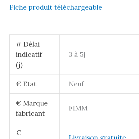
Fiche produit téléchargeable
# Délai
indicatif
3 à 5j
(j)
€ Etat
Neuf
€ Marque
FIMM
fabricant
€
Livraison gratuite