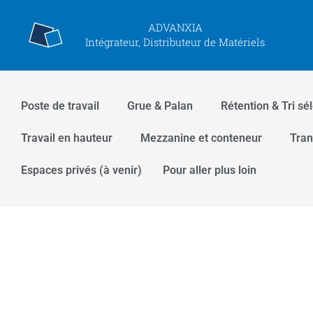
Aller
ADVANXIA
au
Intégrateur, Distributeur de Matériels
contenu
Poste de travail
Grue & Palan
Rétention & Tri sél
Travail en hauteur
Mezzanine et conteneur
Tran
Espaces privés (à venir)
Pour aller plus loin