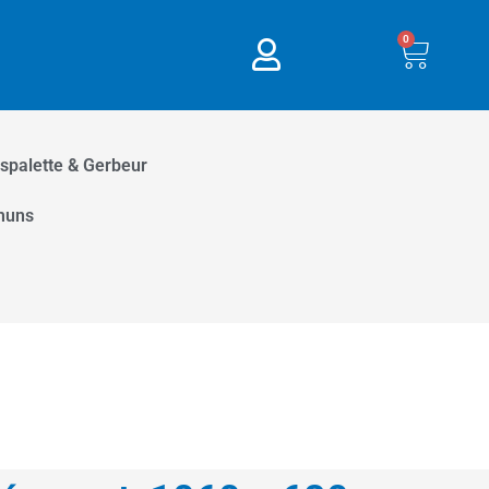
0
Panie
spalette & Gerbeur
muns