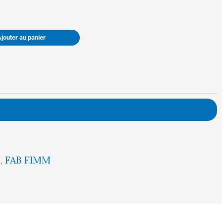
était :
est :
Ajouter au panier
59,00 €.
56,00 €.
5
,
FAB FIMM