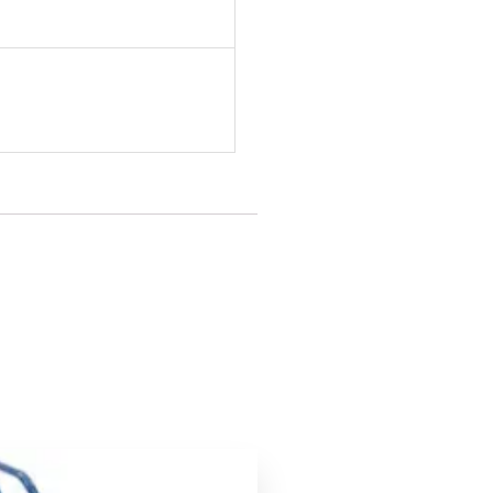
Le
Le
prix
prix
5%