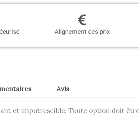
500
kg
écurisé
Alignement des prix
émentaires
Avis
apant et imputrescible. Toute option doit ê