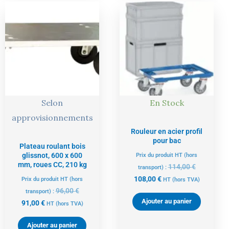
Le
Le
Le
Le
prix
prix
prix
prix
actuel
initial
actuel
initial
est :
était :
est :
était :
91,00 €.
96,00 €.
108,00 €.
114,00 €.
Selon
En Stock
approvisionnements
Rouleur en acier profil
pour bac
Plateau roulant bois
glissnot, 600 x 600
Prix du produit HT (hors
mm, roues CC, 210 kg
114,00
€
transport) :
108,00
€
Prix du produit HT (hors
HT
(hors TVA)
96,00
€
transport) :
Ajouter au panier
91,00
€
HT
(hors TVA)
Ajouter au panier