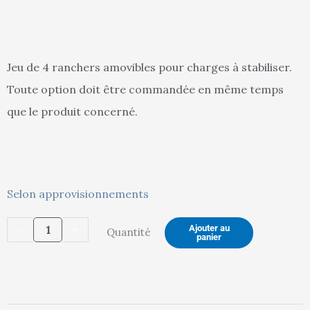
actuel
init
Jeu de 4 ranchers amovibles pour charges à stabiliser.
Toute option doit être commandée en même temps
est :
étai
que le produit concerné.
87,00 €.
92,
quantité
Selon approvisionnements
de
-
+
Ajouter au
Quantité
Jeu
panier
de
4
ranchers