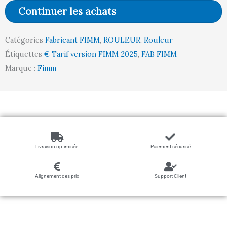
amovibles
Continuer les achats
pour
860000326
Catégories
Fabricant FIMM
,
ROULEUR
,
Rouleur
Étiquettes
€ Tarif version FIMM 2025
,
FAB FIMM
Marque :
Fimm
Livraison optimisée
Paiement sécurisé
Alignement des prix
Support Client