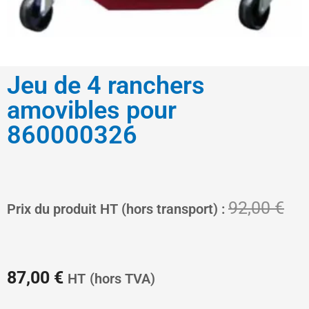
Jeu de 4 ranchers
amovibles pour
860000326
Le
Le
92,00
€
Prix du produit HT (hors transport) :
prix
pri
87,00
€
HT
(hors TVA)