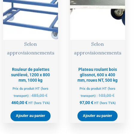
actuel
initial
actuel
initial
est :
était :
est :
était :
460,00 €.
485,00 €.
97,00 €.
103,00 €.
Selon
Selon
approvisionnements
approvisionnements
Rouleur de palettes
Plateau roulant bois
surélevé, 1200 x 800
glissnot, 600 x 400
mm, 1000 kg
mm, roues NT, 500 kg
Prix du produit HT (hors
Prix du produit HT (hors
485,00
€
103,00
€
transport) :
transport) :
460,00
€
97,00
€
HT
(hors TVA)
HT
(hors TVA)
Ajouter au panier
Ajouter au panier