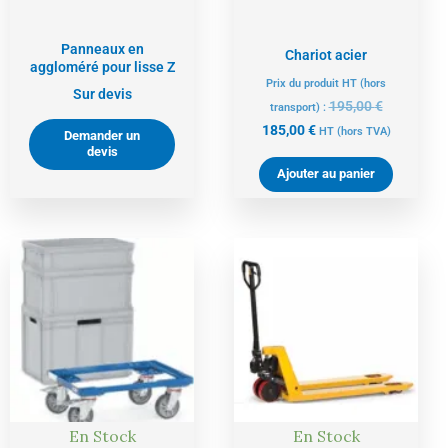
Panneaux en
Chariot acier
aggloméré pour lisse Z
Prix du produit HT (hors
Sur devis
195,00
€
transport) :
185,00
€
HT
(hors TVA)
Demander un
devis
Ajouter au panier
Le
Le
Le
Le
prix
prix
prix
prix
actuel
initial
actuel
initial
est :
était :
est :
était :
94,00 €.
99,00 €.
521,00 €.
548,00 €.
En Stock
En Stock