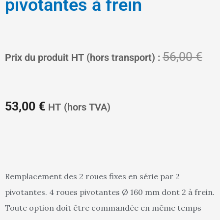
pivotantes à frein
Le
Le
56,00
€
Prix du produit HT (hors transport) :
prix
pri
53,00
€
HT
(hors TVA)
actuel
init
Remplacement des 2 roues fixes en série par 2
pivotantes. 4 roues pivotantes Ø 160 mm dont 2 à frein.
est :
étai
Toute option doit être commandée en même temps