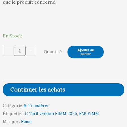
que le produit concerné.
53,00 €.
56,
quantité
En Stock
de
-
+
Ajouter au
Quantité
Roues
panier
TPE
Ø
160
mm,
Continuer les achats
4
pivotantes
Catégorie
# Transférer
à
Étiquettes
€ Tarif version FIMM 2025
,
FAB FIMM
frein
Marque :
Fimm