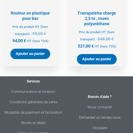
Rouleur en plastique
Transpalette charge
pour bac
2,5 to., roues
polyuréthane
Prix du produit HT (hors
Prix du produit HT (hors
99,00
€
transport) :
548,00
€
transport) :
94,00
€
HT
(hors TVA)
521,00
€
HT
(hors TVA)
Ajouter au panier
Ajouter au panier
Services
Communication et livraison
Besoin d'aide ?
Conditions générales de vente
Nous contacter
Modalités de paiement et facturation
Demander un rendez-vous
Stocks et délais
Glossaire