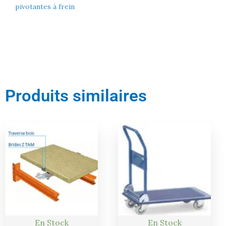
pivotantes à frein
Produits similaires
Le
Le
prix
prix
actuel
initial
est :
était :
185,00 €.
195,00 €.
En Stock
En Stock