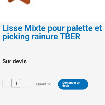
Lisse Mixte pour palette et
picking rainure TBER
Sur devis
quantité
-
+
Demander un
Quantité
devis
de
Lisse
Mixte