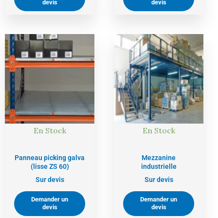
devis
devis
En Stock
En Stock
Panneau picking galva
Mezzanine
(lisse ZS 60)
industrielle
Sur devis
Sur devis
Demander un
Demander un
devis
devis