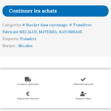
pour
Continuer les achats
palette
et
Catégories
# Stocker dans rayonnage
,
# Transférer
,
picking
Fabricant MECALUX
,
MATERIEL
,
RAYONNAGE
rainure
Étiquette
Transfert
TBER
Marque :
Mecalux
Livraison optimisée
Paiement sécurisé
Alignement des prix
Support Client