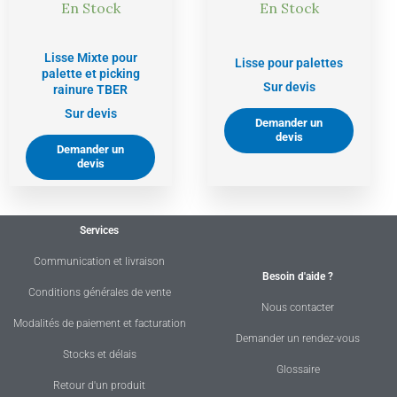
En Stock
En Stock
Lisse Mixte pour
Lisse pour palettes
palette et picking
Sur devis
rainure TBER
Sur devis
Demander un
devis
Demander un
devis
Services
Communication et livraison
Besoin d'aide ?
Conditions générales de vente
Nous contacter
Modalités de paiement et facturation
Demander un rendez-vous
Stocks et délais
Glossaire
Retour d'un produit