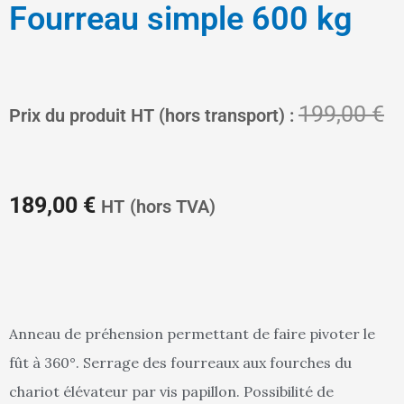
Fourreau simple 600 kg
Le
L
199,00
€
Prix du produit HT (hors transport) :
prix
pr
189,00
€
HT
(hors TVA)
actuel
in
Anneau de préhension permettant de faire pivoter le
fût à 360°. Serrage des fourreaux aux fourches du
est :
ét
chariot élévateur par vis papillon. Possibilité de