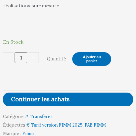
réalisations sur-mesure
189,00 €.
19
quantité
En Stock
de
-
+
Ajouter au
Quantité
Fourreau
panier
simple
600
kg
Continuer les achats
Catégorie
# Transférer
Étiquettes
€ Tarif version FIMM 2025
,
FAB FIMM
Marque :
Fimm