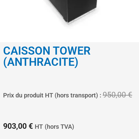
CAISSON TOWER
(ANTHRACITE)
Le
L
950,00
€
Prix du produit HT (hors transport) :
prix
pr
903,00
€
HT
(hors TVA)