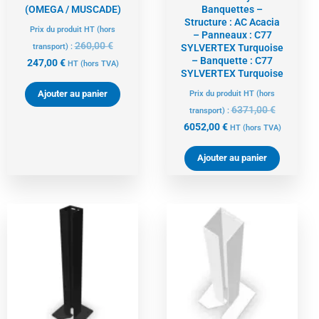
(OMEGA / MUSCADE)
Banquettes –
Structure : AC Acacia
Prix du produit HT (hors
– Panneaux : C77
260,00
€
transport) :
SYLVERTEX Turquoise
– Banquette : C77
247,00
€
HT
(hors TVA)
SYLVERTEX Turquoise
Ajouter au panier
Prix du produit HT (hors
6371,00
€
transport) :
6052,00
€
HT
(hors TVA)
Ajouter au panier
Le
Le
Le
Le
prix
prix
prix
prix
actuel
initial
actuel
initial
est :
était :
est :
était :
68,00 €.
72,00 €.
68,00 €.
72,00 €.