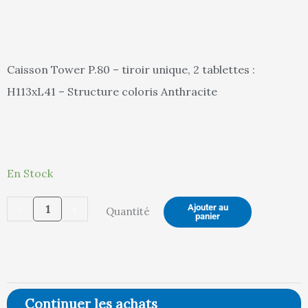
actuel
in
Caisson Tower P.80 – tiroir unique, 2 tablettes :
H113xL41 – Structure coloris Anthracite
est :
ét
quantité
903,00 €.
95
En Stock
de
-
+
Ajouter au
Quantité
CAISSON
panier
TOWER
(ANTHRACITE)
Continuer les achats