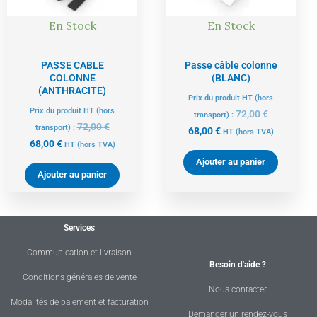
En Stock
En Stock
PASSE CABLE
Passe câble colonne
COLONNE
(BLANC)
(ANTHRACITE)
Prix du produit HT (hors
Prix du produit HT (hors
72,00
€
transport) :
72,00
€
transport) :
68,00
€
HT
(hors TVA)
68,00
€
HT
(hors TVA)
Ajouter au panier
Ajouter au panier
Services
Communication et livraison
Besoin d'aide ?
Conditions générales de vente
Nous contacter
Modalités de paiement et facturation
Demander un rendez-vous