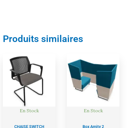
Produits similaires
Le
Le
Le
Le
prix
prix
prix
prix
actuel
initial
actuel
initial
est :
était :
est :
était :
247,00 €.
260,00 €.
6052,00 €.
6371,00 €
En Stock
En Stock
CHAISE SWITCH
Box Amity 2