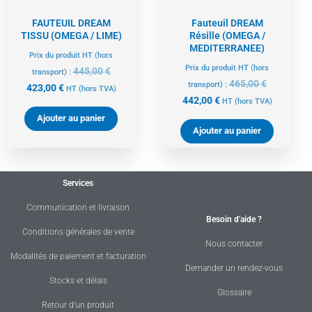
FAUTEUIL DREAM
Fauteuil DREAM
TISSU (OMEGA / LIME)
Résille (OMEGA /
MEDITERRANEE)
Prix du produit HT (hors
Prix du produit HT (hors
445,00
€
transport) :
465,00
€
transport) :
423,00
€
HT
(hors TVA)
442,00
€
HT
(hors TVA)
Ajouter au panier
Ajouter au panier
Services
Communication et livraison
Besoin d'aide ?
Conditions générales de vente
Nous contacter
Modalités de paiement et facturation
Demander un rendez-vous
Stocks et délais
Glossaire
Retour d'un produit