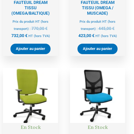
FAUTEUIL DREAM
FAUTEUIL DREAM
TISSU
TISSU (OMEGA /
(OMEGA/BALTIQUE)
MUSCADE)
Prix du produit HT (hors
Prix du produit HT (hors
770,00
€
445,00
€
transport) :
transport) :
732,00
€
423,00
€
HT
(hors TVA)
HT
(hors TVA)
Ajouter au panier
Ajouter au panier
Le
Le
Le
Le
prix
prix
prix
prix
actuel
initial
actuel
initial
est :
était :
est :
était :
423,00 €.
445,00 €.
442,00 €.
465,00 €.
En Stock
En Stock