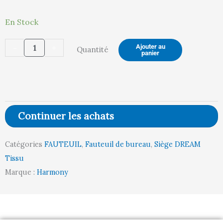
quantité
En Stock
de
-
+
Ajouter au
Quantité
FAUTEUIL
panier
DREAM
TISSU
(OMEGA/MEDITERRANNEE)
Continuer les achats
Catégories
FAUTEUIL
,
Fauteuil de bureau
,
Siège DREAM
Tissu
Marque :
Harmony