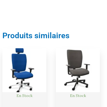
Produits similaires
Le
Le
Le
Le
prix
prix
prix
prix
actuel
initial
actuel
initial
est :
était :
est :
était :
732,00 €.
770,00 €.
423,00 €.
445,00 €.
En Stock
En Stock