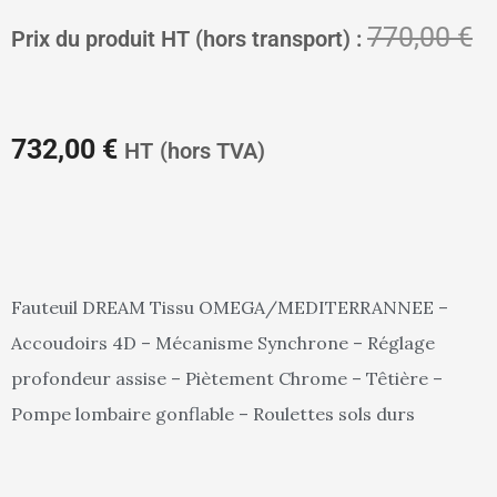
Le
L
770,00
€
Prix du produit HT (hors transport) :
prix
pr
732,00
€
HT
(hors TVA)
actuel
in
Fauteuil DREAM Tissu OMEGA/MEDITERRANNEE –
Accoudoirs 4D – Mécanisme Synchrone – Réglage
est :
ét
profondeur assise – Piètement Chrome – Têtière –
Pompe lombaire gonflable – Roulettes sols durs
732,00 €.
77