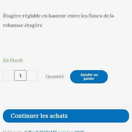
actuel
in
Étagère réglable en hauteur entre les flancs de la
rehausse étagère
est :
ét
quantité
111,00 €.
11
En Stock
de
-
+
Ajouter au
Quantité
Etagère
panier
intermédiaire
pour
Réhausse
Etagère
Continuer les achats
L1500