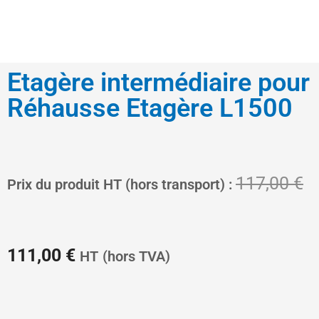
Etagère intermédiaire pour
Réhausse Etagère L1500
Le
L
117,00
€
Prix du produit HT (hors transport) :
prix
pr
111,00
€
HT
(hors TVA)