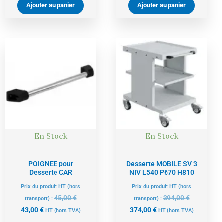
Ajouter au panier
Ajouter au panier
Le
Le
Le
Le
prix
prix
prix
prix
actuel
initial
actuel
initial
est :
était :
est :
était :
43,00 €.
45,00 €.
374,00 €.
394,00 €.
En Stock
En Stock
POIGNEE pour
Desserte MOBILE SV 3
Desserte CAR
NIV L540 P670 H810
Prix du produit HT (hors
Prix du produit HT (hors
45,00
€
394,00
€
transport) :
transport) :
43,00
€
374,00
€
HT
(hors TVA)
HT
(hors TVA)