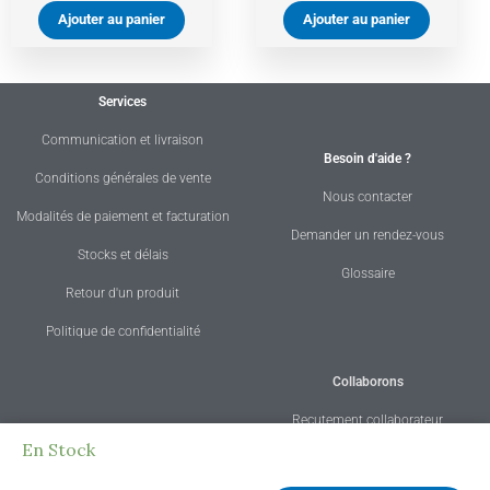
Ajouter au panier
Ajouter au panier
Services
Communication et livraison
Besoin d'aide ?
Conditions générales de vente
Nous contacter
Modalités de paiement et facturation
Demander un rendez-vous
Stocks et délais
Glossaire
Retour d'un produit
Politique de confidentialité
Collaborons
Recutement collaborateur
quantité
En Stock
Qui sommes-nous ?
Recrutement stagiaire
de