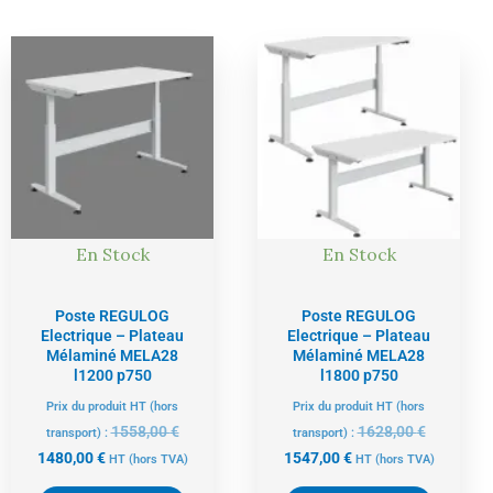
Le
Le
Le
Le
prix
prix
prix
prix
actuel
initial
actuel
initial
est :
était :
est :
était :
1480,00 €.
1558,00 €.
1547,00 €.
1628,00 €
En Stock
En Stock
Poste REGULOG
Poste REGULOG
Electrique – Plateau
Electrique – Plateau
Mélaminé MELA28
Mélaminé MELA28
l1200 p750
l1800 p750
Prix du produit HT (hors
Prix du produit HT (hors
1558,00
€
1628,00
€
transport) :
transport) :
1480,00
€
1547,00
€
HT
(hors TVA)
HT
(hors TVA)