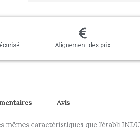
h800
p750
Départ
écurisé
Alignement des prix
émentaires
Avis
les mêmes caractéristiques que l’établi IND
.