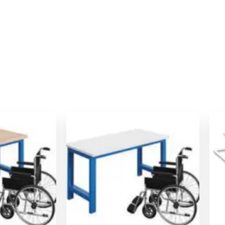
Le
Le
Le
prix
prix
prix
actuel
initial
actuel
est :
était :
est :
.
378,00 €.
472,00 €.
448,00 €.