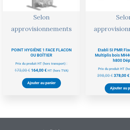
Selon
Selo
approvisionnements
approvisio
POINT HYGIÈNE 1 FACE FLACON
Etabli SI PMR Fix
OU BOÎTIER
Multiplis bois MH4
h800 Dép
Prix du produit HT (hors transport) :
Prix du produit HT (ho
173,00
€
164,00
€
HT
(hors TVA)
398,00
€
378,00
€
Ajouter au panier
Ajouter au p