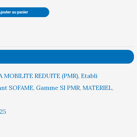
était :
est :
Ajouter au panier
382,00 €.
363,00 €.
A MOBILITE REDUITE (PMR)
,
Etabli
cant SOFAME
,
Gamme SI PMR
,
MATERIEL
,
25