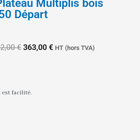
lateau Multiplis bois
50 Départ
Le
Le
2,00
€
363,00
€
HT
(hors TVA)
prix
prix
st facilité.
initial
actuel