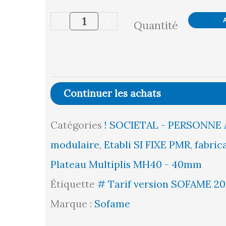
de
-
+
Quantité
Etabli
SI
PMR
Fixe
Continuer les achats
-
Catégories
! SOCIETAL - PERSONNE 
Plateau
modulaire
,
Etabli SI FIXE PMR
,
fabri
Multiplis
Plateau Multiplis MH40 - 40mm
bois
Étiquette
# Tarif version SOFAME 20
MH40
Marque :
Sofame
l1000