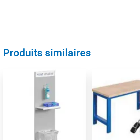
Produits similaires
Le
Le
Le
prix
prix
prix
initial
actuel
initial
était :
est :
était :
173,00 €.
164,00 €.
398,00 €