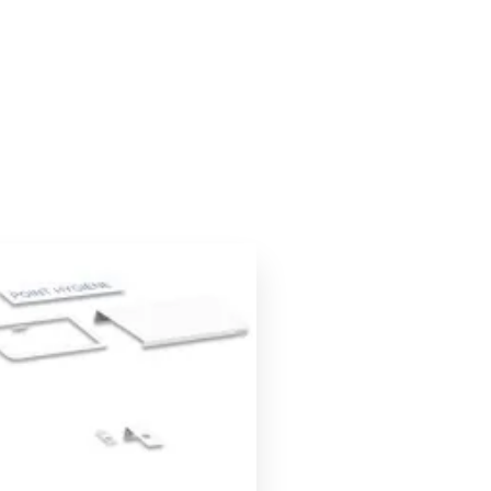
Le
Le
prix
prix
initial
actuel
était :
est :
53,00 €.
50,00 €.