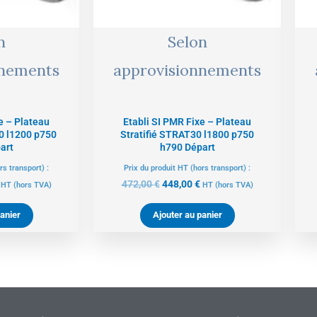
n
Selon
nnements
approvisionnements
e – Plateau
Etabli SI PMR Fixe – Plateau
0 l1200 p750
Stratifié STRAT30 l1800 p750
art
h790 Départ
rs transport) :
Prix du produit HT (hors transport) :
472,00
€
448,00
€
HT
(hors TVA)
HT
(hors TVA)
anier
Ajouter au panier