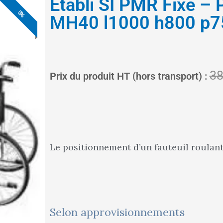
Etabli SI PMR Fixe – P
6%
5%
5%
5%
5%
5%
5%
MH40 l1000 h800 p7
38
Prix du produit HT (hors transport) :
Le positionnement d’un fauteuil roulant e
quantité
Selon approvisionnements