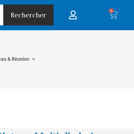
0
Panie
Rechercher
eau & Réunion