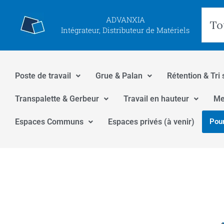
Aller
Rec
ADVANXIA
au
Intégrateur, Distributeur de Matériels
contenu
Poste de travail
Grue & Palan
Rétention & Tri 
Transpalette & Gerbeur
Travail en hauteur
Me
Espaces Communs
Espaces privés (à venir)
Pour