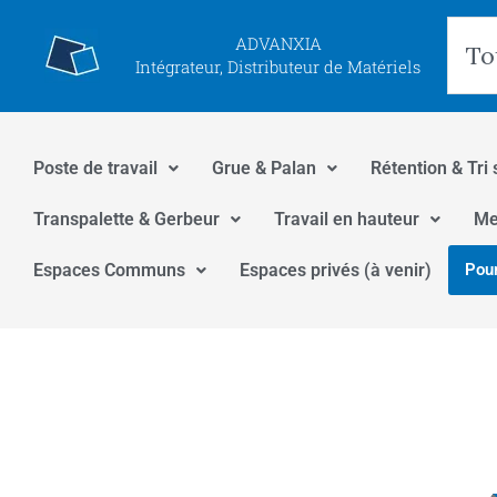
Aller
Rec
ADVANXIA
au
Intégrateur, Distributeur de Matériels
contenu
Poste de travail
Grue & Palan
Rétention & Tri 
Transpalette & Gerbeur
Travail en hauteur
Me
Espaces Communs
Espaces privés (à venir)
Pour