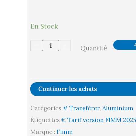
quantité
En Stock
de
-
+
Quantité
Échelle
aluminium
télescopique
10
Continuer les achats
échelons,
Catégories
# Transférer
,
Aluminium
150
Étiquettes
€ Tarif version FIMM 202
kg
Marque :
Fimm