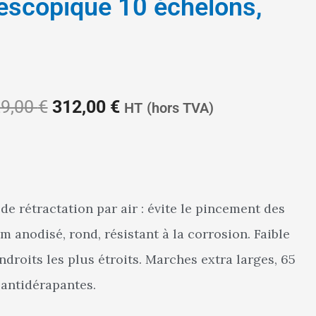
lescopique 10 échelons,
Le
Le
9,00
€
312,00
€
HT
(hors TVA)
prix
prix
e rétractation par air : évite le pincement des
 anodisé, rond, résistant à la corrosion. Faible
initial
actuel
droits les plus étroits. Marches extra larges, 65
 antidérapantes.