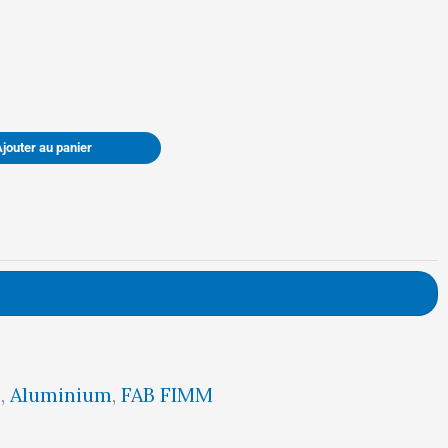
était :
est :
329,00 €.
312,00 €.
Ajouter au panier
5
,
Aluminium
,
FAB FIMM