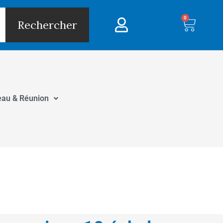
0
Panie
Rechercher
eau & Réunion