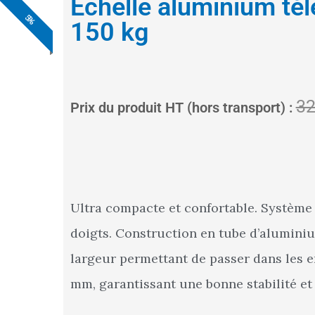
Échelle aluminium té
5%
5%
5%
5%
5%
5%
5%
150 kg
32
Prix du produit HT (hors transport) :
Ultra compacte et confortable. Système d
doigts. Construction en tube d’aluminium
largeur permettant de passer dans les en
mm, garantissant une bonne stabilité et