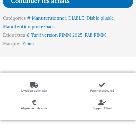
Continuer les achats
garde
roues
Catégories
# Manutentionner
,
DIABLE
,
Diable pliable
,
CC
Manutention porte-bacs
250/70
Étiquettes
€ Tarif version FIMM 2025
,
FAB FIMM
kg
Marque :
Fimm
Livraison optimisée
Paiement sécurisé
Alignement des prix
Support Client