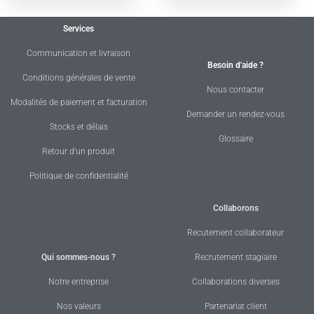
Services
Communication et livraison
Besoin d'aide ?
Conditions générales de vente
Nous contacter
Modalités de paiement et facturation
Demander un rendez-vous
Stocks et délais
Glossaire
Retour d'un produit
Politique de confidentialité
Collaborons
Recutement collaborateur
Qui sommes-nous ?
Recrutement stagiaire
Notre entreprise
Collaborations diverses
Nos valeurs
Partenariat client