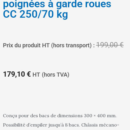
poignées à garde roues
CC 250/70 kg
Le
L
199,00
€
Prix du produit HT (hors transport) :
prix
pr
179,10
€
HT
(hors TVA)
actuel
in
Conçu pour des bacs de dimensions 300 × 400 mm.
Possibilité d’empiler jusqu’à 8 bacs. Châssis mécano-