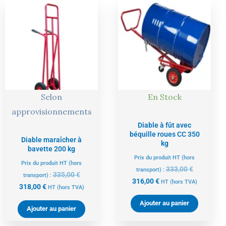
Le
Le
Le
Le
prix
prix
prix
prix
actuel
initial
actuel
initial
est :
était :
est :
était :
318,00 €.
335,00 €.
316,00 €.
333,00 €.
Selon
En Stock
approvisionnements
Diable à fût avec
béquille roues CC 350
Diable maraîcher à
kg
bavette 200 kg
Prix du produit HT (hors
Prix du produit HT (hors
333,00
€
transport) :
335,00
€
transport) :
316,00
€
HT
(hors TVA)
318,00
€
HT
(hors TVA)
Ajouter au panier
Ajouter au panier