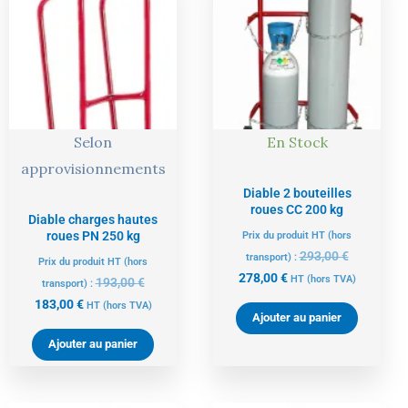
actuel
initial
actuel
initial
est :
était :
est :
était :
183,00 €.
193,00 €.
278,00 €.
293,00 €.
Selon
En Stock
approvisionnements
Diable 2 bouteilles
roues CC 200 kg
Diable charges hautes
roues PN 250 kg
Prix du produit HT (hors
293,00
€
transport) :
Prix du produit HT (hors
278,00
€
HT
(hors TVA)
193,00
€
transport) :
183,00
€
HT
(hors TVA)
Ajouter au panier
Ajouter au panier