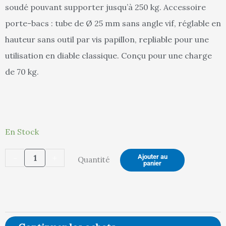
est :
ét
soudé pouvant supporter jusqu’à 250 kg. Accessoire
porte-bacs : tube de Ø 25 mm sans angle vif, réglable en
hauteur sans outil par vis papillon, repliable pour une
179,10 €.
19
utilisation en diable classique. Conçu pour une charge
de 70 kg.
quantité
En Stock
de
-
+
Ajouter au
Quantité
Diable
panier
porte-
bacs
poignées
à