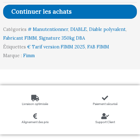
garde
Continuer les achats
bavette
fixe
Catégories
# Manutentionner
,
DIABLE
,
Diable polyvalent
,
roues
Fabricant FIMM
,
Signature 350kg DBA
CC
Étiquettes
€ Tarif version FIMM 2025
,
FAB FIMM
350
Marque :
Fimm
kg
Livraison optimisée
Paiement sécurisé
Alignement des prix
Support Client