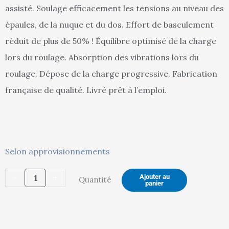
assisté. Soulage efficacement les tensions au niveau des
est :
ét
épaules, de la nuque et du dos. Effort de basculement
réduit de plus de 50% ! Équilibre optimisé de la charge
lors du roulage. Absorption des vibrations lors du
189,00 €.
19
roulage. Dépose de la charge progressive. Fabrication
française de qualité. Livré prêt à l’emploi.
quantité
Selon approvisionnements
de
-
+
Ajouter au
Quantité
Diable
panier
DBA
poignées
à