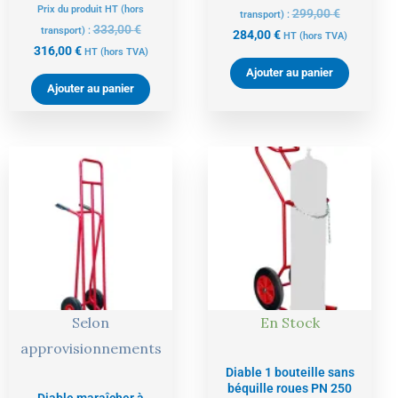
Prix du produit HT (hors
299,00
€
transport) :
333,00
€
transport) :
284,00
€
HT
(hors TVA)
316,00
€
HT
(hors TVA)
Ajouter au panier
Ajouter au panier
Le
Le
Le
Le
prix
prix
prix
prix
actuel
initial
actuel
initial
est :
était :
est :
était :
318,00 €.
335,00 €.
324,00 €.
342,00 €.
Selon
En Stock
approvisionnements
Diable 1 bouteille sans
béquille roues PN 250
Diable maraîcher à