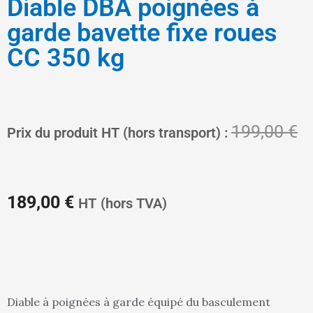
Diable DBA poignées à
garde bavette fixe roues
CC 350 kg
Le
L
199,00
€
Prix du produit HT (hors transport) :
prix
pr
189,00
€
HT
(hors TVA)
actuel
in
Diable à poignées à garde équipé du basculement