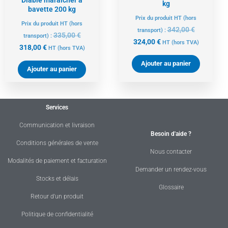
kg
bavette 200 kg
Prix du produit HT (hors
Prix du produit HT (hors
342,00
€
transport) :
335,00
€
transport) :
324,00
€
HT
(hors TVA)
318,00
€
HT
(hors TVA)
Ajouter au panier
Ajouter au panier
Services
Communication et livraison
Besoin d'aide ?
Conditions générales de vente
Nous contacter
Modalités de paiement et facturation
Demander un rendez-vous
Stocks et délais
Glossaire
Retour d'un produit
Politique de confidentialité