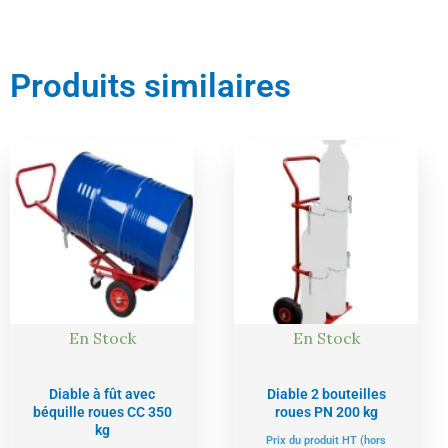
Produits similaires
Le
Le
Le
Le
prix
prix
prix
prix
actuel
initial
actuel
initial
est :
était :
est :
était :
316,00 €.
333,00 €.
284,00 €.
299,00 €.
En Stock
En Stock
Diable à fût avec
Diable 2 bouteilles
béquille roues CC 350
roues PN 200 kg
kg
Prix du produit HT (hors