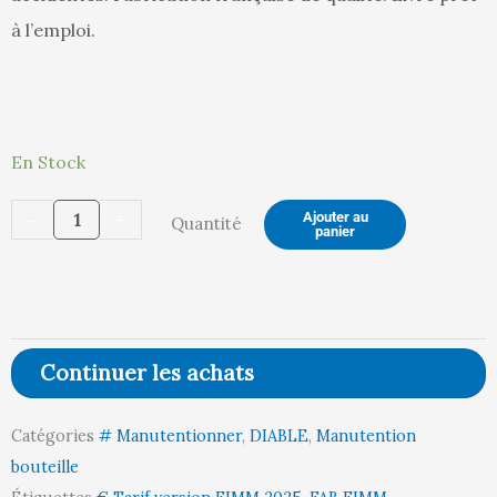
346,00 €.
36
à l’emploi.
quantité
En Stock
de
-
+
Ajouter au
Quantité
Diable
panier
2
bouteilles
roues
PN
Continuer les achats
250
kg
Catégories
# Manutentionner
,
DIABLE
,
Manutention
bouteille