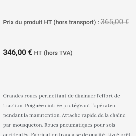
Le
L
365,00
€
Prix du produit HT (hors transport) :
prix
pr
346,00
€
HT
(hors TVA)
actuel
in
Grandes roues permettant de diminuer l’effort de
traction. Poignée cintrée protégeant l’opérateur
est :
ét
pendant la manutention. Attache rapide de la chaîne
par mousqueton. Roues pneumatiques pour sols
accidentés. Fabrication française de qualité. Livré prêt