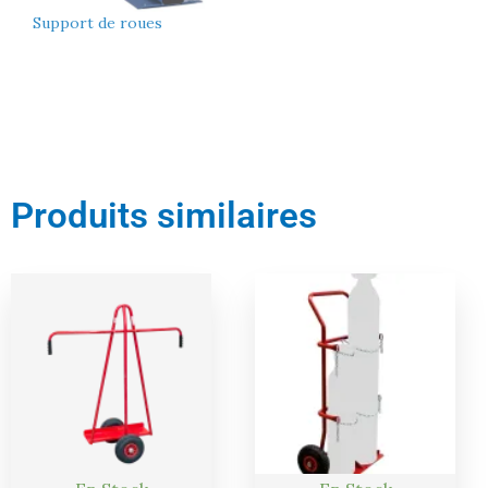
Support de roues
Produits similaires
Le
Le
Le
Le
prix
prix
prix
prix
actuel
initial
actuel
initial
est :
était :
est :
était :
246,00 €.
259,00 €.
284,00 €.
299,00 €.