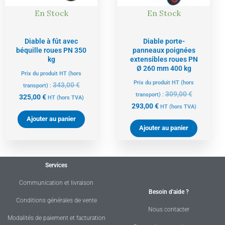
En Stock
En Stock
Diable à fût avec
Diable porte-
béquille roues PN 350
panneaux poignées
kg
extensibles roues PN
Ø 260 mm 400 kg
Prix du produit HT (hors
Prix du produit HT (hors
343,00
€
transport) :
309,00
€
transport) :
325,00
€
HT
(hors TVA)
293,00
€
HT
(hors TVA)
Ajouter au panier
Ajouter au panier
Services
Communication et livraison
Besoin d'aide ?
Conditions générales de vente
Nous contacter
Modalités de paiement et facturation