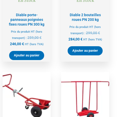
En Stock
En Stock
Diable porte-
Diable 2 bouteilles
panneaux poignées
roues PN 200 kg
fixes roues PN 300 kg
Prix du produit HT (hors
Prix du produit HT (hors
299,00
€
transport) :
259,00
€
transport) :
284,00
€
HT
(hors TVA)
246,00
€
HT
(hors TVA)
Ajouter au panier
Ajouter au panier
Le
Le
Le
Le
prix
prix
prix
prix
actuel
initial
actuel
initial
est :
était :
est :
était :
325,00 €.
343,00 €.
293,00 €.
309,00 €.