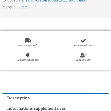
Étiquettes
€ Tarif version FIMM 2025
,
FAB FIMM
Marque :
Fimm
Livraison optimisée
Paiement sécurisé
Alignement des prix
Support Client
Description
Informations supplémentaires