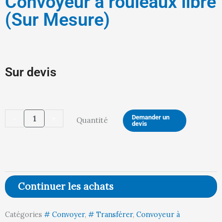
Convoyeur à rouleaux libre
(Sur Mesure)
Sur devis
quantité
-
+
Demander un
Quantité
devis
de
Convoyeur
à
rouleaux
Continuer les achats
libre
(Sur
Catégories
# Convoyer
,
# Transférer
,
Convoyeur à
Mesure)