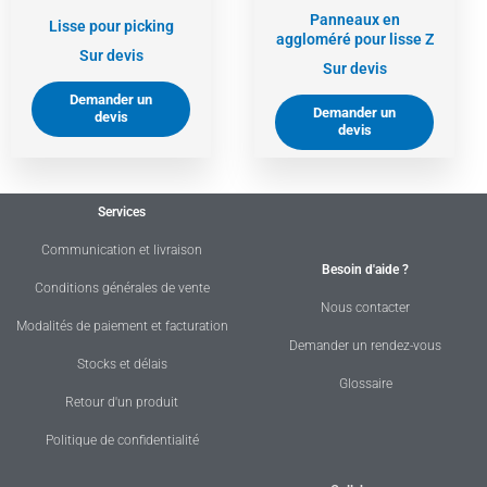
Panneaux en
Lisse pour picking
aggloméré pour lisse Z
Sur devis
Sur devis
Demander un
Demander un
devis
devis
Services
Communication et livraison
Besoin d'aide ?
Conditions générales de vente
Nous contacter
Modalités de paiement et facturation
Demander un rendez-vous
Stocks et délais
Glossaire
Retour d'un produit
Politique de confidentialité