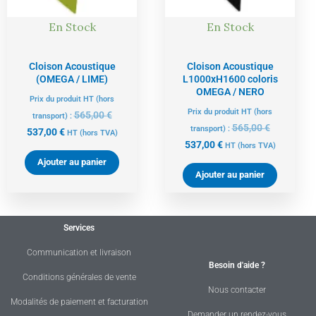
En Stock
En Stock
Cloison Acoustique
Cloison Acoustique
(OMEGA / LIME)
L1000xH1600 coloris
OMEGA / NERO
Prix du produit HT (hors
Prix du produit HT (hors
565,00
€
transport) :
565,00
€
transport) :
537,00
€
HT
(hors TVA)
537,00
€
HT
(hors TVA)
Ajouter au panier
Ajouter au panier
Services
Communication et livraison
Besoin d'aide ?
Conditions générales de vente
Nous contacter
Modalités de paiement et facturation
Demander un rendez-vous