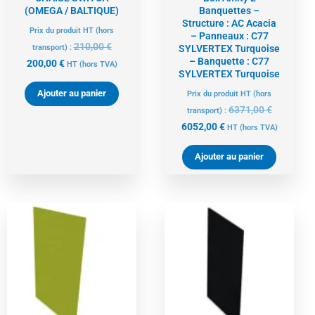
(OMEGA / BALTIQUE)
Banquettes –
Structure : AC Acacia
Prix du produit HT (hors
– Panneaux : C77
210,00
€
transport) :
SYLVERTEX Turquoise
– Banquette : C77
200,00
€
HT
(hors TVA)
SYLVERTEX Turquoise
Ajouter au panier
Prix du produit HT (hors
6371,00
€
transport) :
6052,00
€
HT
(hors TVA)
Ajouter au panier
Le
Le
Le
Le
prix
prix
prix
prix
actuel
initial
actuel
initial
est :
était :
est :
était :
537,00 €.
565,00 €.
537,00 €.
565,00 €.