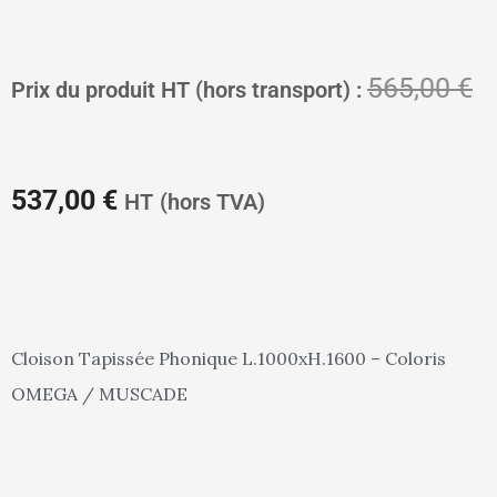
Le
L
565,00
€
Prix du produit HT (hors transport) :
prix
pr
537,00
€
HT
(hors TVA)
actuel
in
Cloison Tapissée Phonique L.1000xH.1600 – Coloris
OMEGA / MUSCADE
est :
ét