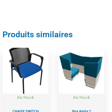
Produits similaires
Le
Le
Le
Le
prix
prix
prix
prix
actuel
initial
actuel
initial
est :
était :
est :
était :
200,00 €.
210,00 €.
6052,00 €.
6371,00 €
En Stock
En Stock
CHAISE SWITCH
Box Amity 2