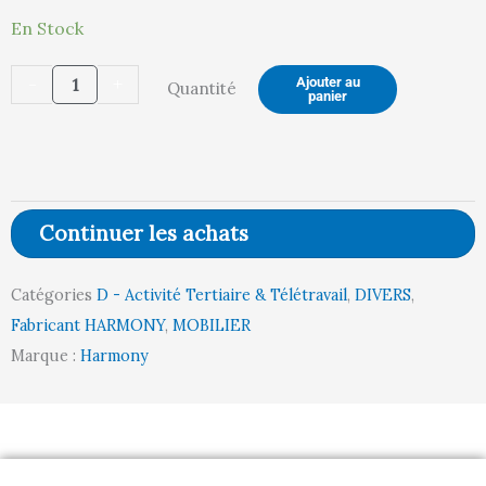
quantité
537,00 €.
56
En Stock
de
-
+
Ajouter au
Quantité
Cloison
panier
Acoustique
(OMEGA
/
MUSCADE)
Continuer les achats
Catégories
D - Activité Tertiaire & Télétravail
,
DIVERS
,
Fabricant HARMONY
,
MOBILIER
Marque :
Harmony