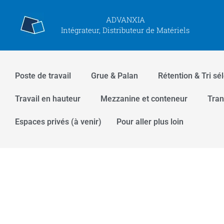
Aller
ADVANXIA
au
Intégrateur, Distributeur de Matériels
contenu
Poste de travail
Grue & Palan
Rétention & Tri 
Transpalette & Gerbeur
Travail en hauteur
Me
Espaces Communs
Espaces privés (à venir)
Pour