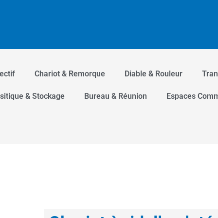
sélectif
Chariot & Remorque
Diable & Rouleur
zzanine et conteneur
Transitique & Stockage
Bur
 aller plus loin