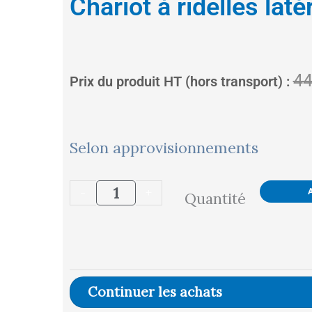
Chariot à ridelles laté
5%
5%
5%
5%
5%
5%
5%
44
Prix du produit HT (hors transport) :
quantité
Selon approvisionnements
de
-
+
Quantité
Chariot
à
ridelles
latérales
Continuer les achats