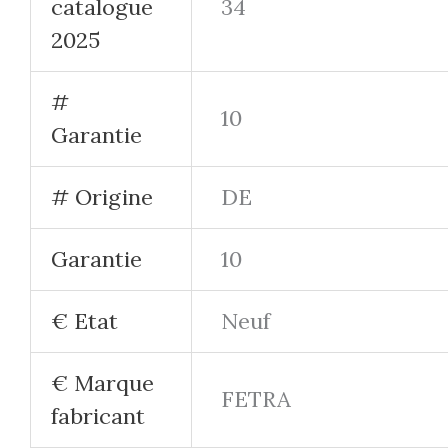
initial
actuel
initial
était :
est :
était :
195,00 €.
185,00 €.
352,00 €
En Stock
Selo
approvisio
Chariot acier
Pupitre roulant écr
Prix du produit HT (hors transport) :
platea
195,00
€
185,00
€
HT
(hors TVA)
Prix du produit HT (ho
Ajouter au panier
352,00
€
334,00
€