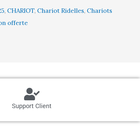
25
,
CHARIOT
,
Chariot Ridelles
,
Chariots
442,00 €.
420,00 €.
on offerte
Support Client