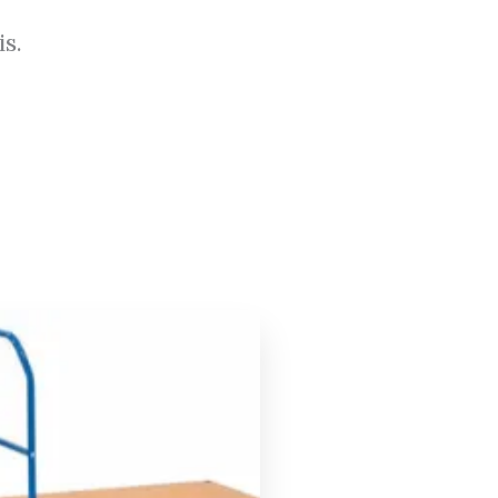
Contactez-nous
Advanxia Boutique
Du Lundi au Vendredi
de 08h30 à 12h30 et 13h30 à 18h30
Tél. : 02 23 42 17 47
E-mail : contact@advanxia.fr