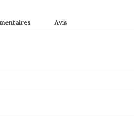
émentaires
Avis
Le
Le
Le
prix
prix
prix