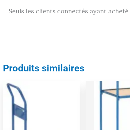
Les évévements
Agenda - les immanquables
Participation à certains événemen