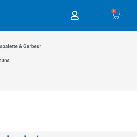
0
Panie
eau & Réunion