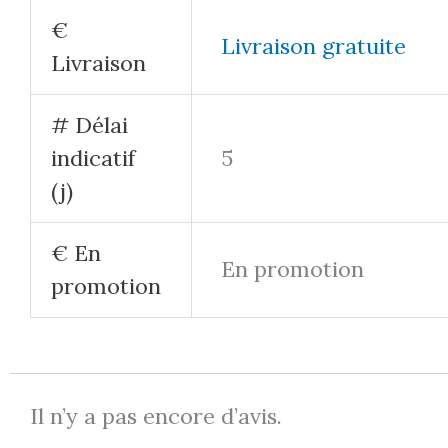
Ajouter au p
Besoin d'aide ?
Nous contacter
Commu
Demander un rendez-vous
Condit
Glossaire
Modalités
R
Polit