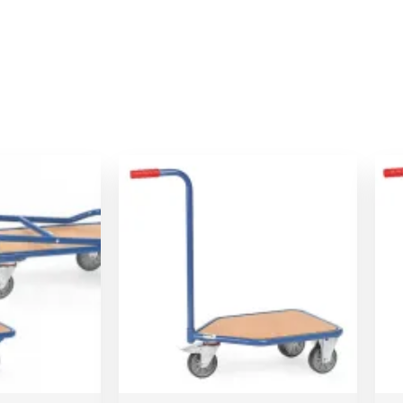
Le
Le
Le
prix
prix
prix
actuel
initial
actuel
est :
était :
est :
.
262,00 €.
158,00 €.
150,00 €.