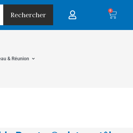
0
Panie
Rechercher
eau & Réunion