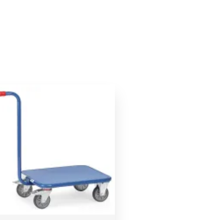
Le
Le
prix
prix
initial
actuel
était :
est :
228,00 €.
217,00 €.