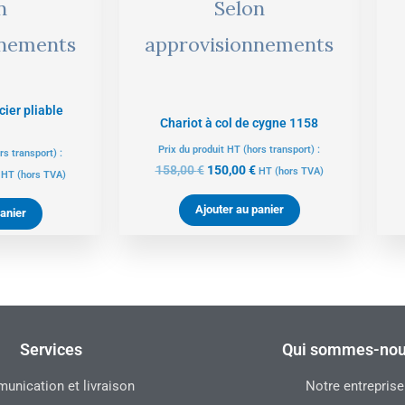
n
Selon
nnements
approvisionnements
cier pliable
Chariot à col de cygne 1158
Prix du produit HT (hors transport) :
rs transport) :
158,00
€
150,00
€
HT
(hors TVA)
HT
(hors TVA)
Ajouter au panier
anier
Services
Qui sommes-nou
nication et livraison
Notre entreprise