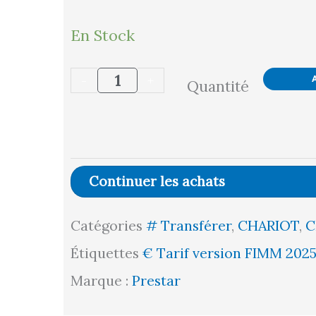
quantité
En Stock
de
-
+
Quantité
Chariot
dossier
repliable
Prestar®
Continuer les achats
plateau
Catégories
# Transférer
,
CHARIOT
,
C
tôle
Étiquettes
€ Tarif version FIMM 202
antidérapant
Marque :
Prestar
300