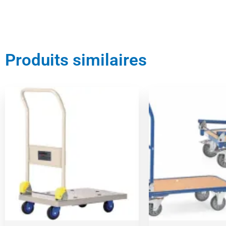
Produits similaires
Le
prix
initial
était :
276,00 €