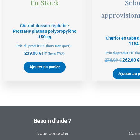
En Stock
Selo
approvisio
Chariot dossier repliable
Prestar® plateau polypropylène
150 kg
Chariot en tube a
1154
Prix du produit HT (hors transport) :
239,00
€
Prix du produit HT (ho
HT
(hors TVA)
276,00
€
262,00
€
Ajouter au panier
Ajouter au p
Besoin d'aide ?
Nous contacter
Commu