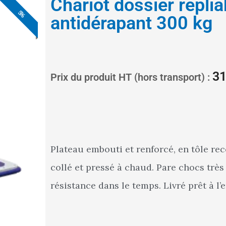
Chariot dossier replia
5%
5%
5%
antidérapant 300 kg
31
Prix du produit HT (hors transport) :
Plateau embouti et renforcé, en tôle re
collé et pressé à chaud. Pare chocs très 
résistance dans le temps. Livré prêt à l’