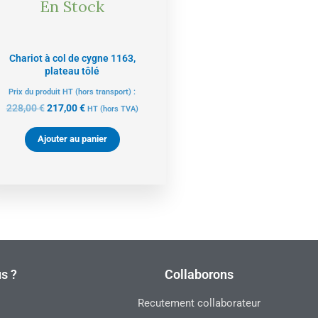
En Stock
Chariot à col de cygne 1163,
plateau tôlé
Prix du produit HT (hors transport) :
228,00
€
217,00
€
HT
(hors TVA)
Ajouter au panier
s ?
Collaborons
Recutement collaborateur