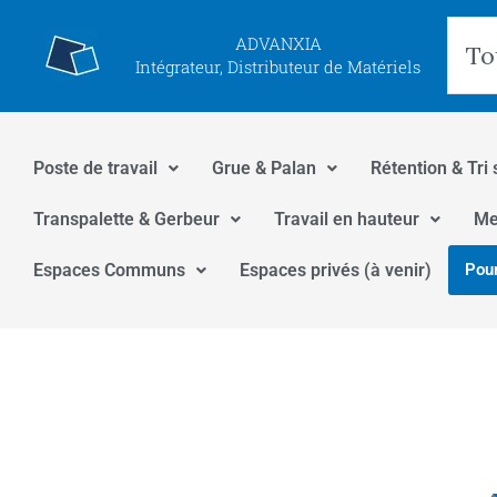
Aller
Rec
ADVANXIA
au
Intégrateur, Distributeur de Matériels
contenu
Poste de travail
Grue & Palan
Rétention & Tri 
Transpalette & Gerbeur
Travail en hauteur
Me
Espaces Communs
Espaces privés (à venir)
Pour