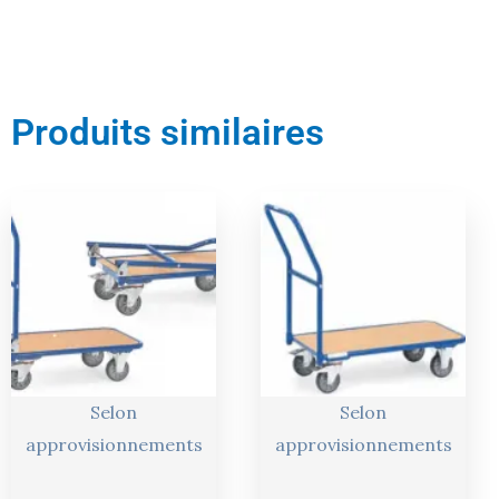
Produits similaires
Le
Le
Le
Le
prix
prix
prix
prix
actuel
initial
actuel
initial
est :
était :
est :
était :
262,00 €.
276,00 €.
208,00 €.
219,00 €.
Selon
Selon
approvisionnements
approvisionnements