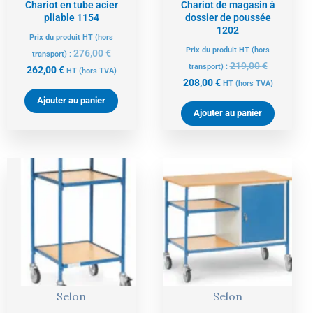
Chariot en tube acier
Chariot de magasin à
pliable 1154
dossier de poussée
1202
Prix du produit HT (hors
Prix du produit HT (hors
276,00
€
transport) :
219,00
€
transport) :
262,00
€
HT
(hors TVA)
208,00
€
HT
(hors TVA)
Ajouter au panier
Ajouter au panier
Le
Le
Le
Le
prix
prix
prix
prix
actuel
initial
actuel
initial
est :
était :
est :
était :
334,00 €.
352,00 €.
718,00 €.
756,00 €.
Selon
Selon