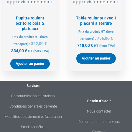
approvisionnements
approvisionnements
Pupitre roulant
Table roulante avec 1
écritoire bois, 2
placard à serrure
plateaux
Prix du produit HT (hors
Prix du produit HT (hors
756,00
€
transport) :
352,00
€
transport) :
718,00
€
HT
(hors TVA)
334,00
€
HT
(hors TVA)
Ajouter au panier
Ajouter au panier
Services
Communication et livraison
Besoin d'aide ?
Conditions générales de vente
Nous contacter
Modalités de paiement et facturation
Demander un rendez-vous
Stocks et délais