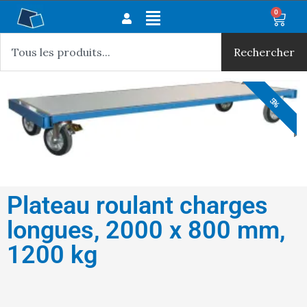
Aller
Main
0
Panie
au
Rechercher
Menu
contenu
Rechercher
5%
5%
5%
5%
5%
5%
5%
Plateau roulant charges
longues, 2000 x 800 mm,
1200 kg