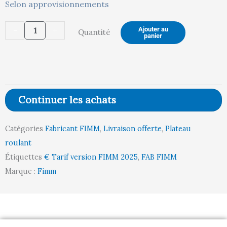
quantité
Selon approvisionnements
de
-
+
Ajouter au
Quantité
Plateau
panier
roulant
charges
longues,
2000
Continuer les achats
x
800
Catégories
Fabricant FIMM
,
Livraison offerte
,
Plateau
mm,
roulant
1200
Étiquettes
€ Tarif version FIMM 2025
,
FAB FIMM
kg
Marque :
Fimm