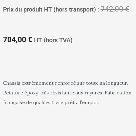
Le
L
742,00
€
Prix du produit HT (hors transport) :
prix
pr
704,00
€
HT
(hors TVA)
actuel
in
Châssis extrêmement renforcé sur toute sa longueur.
Peinture époxy très résistante aux rayures. Fabrication
est :
ét
française de qualité. Livré prêt à l’emploi.
704,00 €.
74