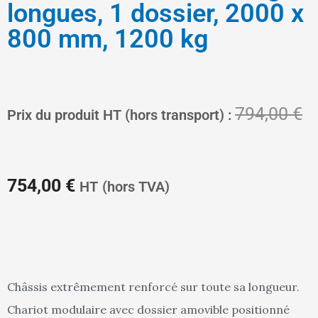
longues, 1 dossier, 2000 x
800 mm, 1200 kg
Le
L
794,00
€
Prix du produit HT (hors transport) :
prix
pr
754,00
€
HT
(hors TVA)
actuel
in
Châssis extrêmement renforcé sur toute sa longueur.
Chariot modulaire avec dossier amovible positionné