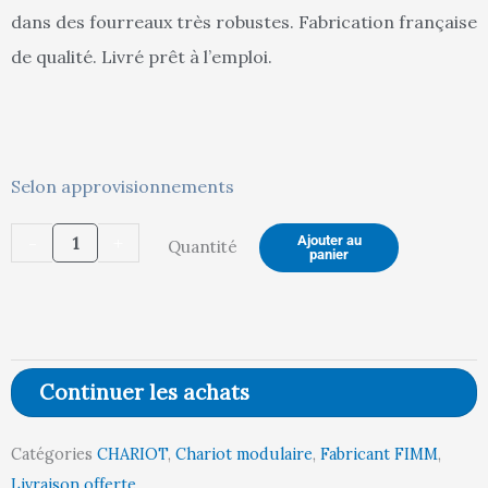
est :
ét
dans des fourreaux très robustes. Fabrication française
de qualité. Livré prêt à l’emploi.
754,00 €.
79
quantité
Selon approvisionnements
de
-
+
Ajouter au
Quantité
Chariot
panier
modulaire
charges
longues,
1
Continuer les achats
dossier,
2000
Catégories
CHARIOT
,
Chariot modulaire
,
Fabricant FIMM
,
x
Livraison offerte