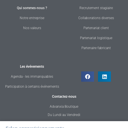
Qui sommes-nous ?
Recrutement stagiaire
Notre entreprise
Collaborations diverses
Nos valeurs
Partenariat client
Partenariat logistique
Partenaire fabricant
Les évévements
Agenda - les immanquables
Participation à certains événements
Contactez-nous
Advanxia Boutique
Du Lundi au Vendredi
de 08h30 à 12h30 et 13h30 à 18h30
quantité
Selon approvisionnements