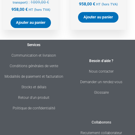
1009,00
€
transport) :
958,00
€
HT
(hors TVA)
958,00
€
HT
(hors TVA)
Ajouter au panier
Ajouter au panier
Services
Communication et livraison
Besoin d'aide ?
Conditions générales de vente
Nous contacter
Modalités de paiement et facturation
Demander un rendez-vous
Stocks et délais
Glossaire
Retour d'un produit
Politique de confidentialité
Collaborons
Recutement collaborateur