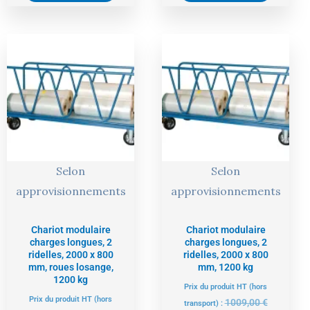
Le
Le
Le
Le
prix
prix
prix
prix
actuel
initial
actuel
initial
est :
était :
est :
était :
958,00 €.
1009,00 €.
958,00 €.
1009,00 €
Selon
Selon
approvisionnements
approvisionnements
Chariot modulaire
Chariot modulaire
charges longues, 2
charges longues, 2
ridelles, 2000 x 800
ridelles, 2000 x 800
mm, roues losange,
mm, 1200 kg
1200 kg
Prix du produit HT (hors
Prix du produit HT (hors
1009,00
€
transport) :