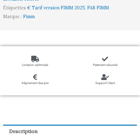
800
Étiquettes
€ Tarif version FIMM 2025
,
FAB FIMM
mm,
Marque :
Fimm
1200
kg
Livraison optimisée
Paiement sécurisé
Alignement des prix
Support Client
Description