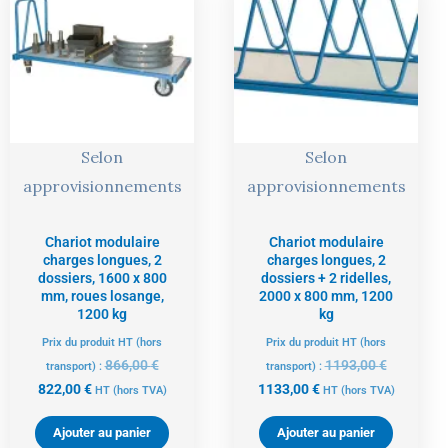
actuel
initial
actuel
initial
est :
était :
est :
était :
822,00 €.
866,00 €.
1133,00 €.
1193,00 €
Selon
Selon
approvisionnements
approvisionnements
Chariot modulaire
Chariot modulaire
charges longues, 2
charges longues, 2
dossiers, 1600 x 800
dossiers + 2 ridelles,
mm, roues losange,
2000 x 800 mm, 1200
1200 kg
kg
Prix du produit HT (hors
Prix du produit HT (hors
866,00
€
1193,00
€
transport) :
transport) :
822,00
€
1133,00
€
HT
(hors TVA)
HT
(hors TVA)
Ajouter au panier
Ajouter au panier