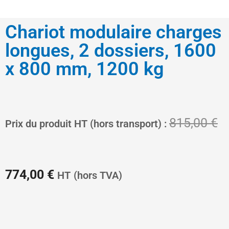
Chariot modulaire charges
longues, 2 dossiers, 1600
x 800 mm, 1200 kg
Le
L
815,00
€
Prix du produit HT (hors transport) :
prix
pr
774,00
€
HT
(hors TVA)
actuel
in