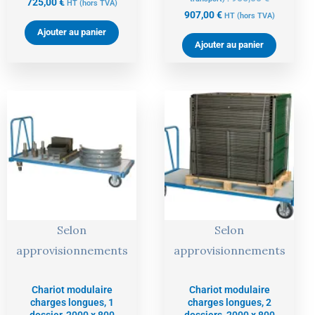
725,00
€
HT
(hors TVA)
907,00
€
HT
(hors TVA)
Ajouter au panier
Ajouter au panier
Le
Le
Le
Le
prix
prix
prix
prix
actuel
initial
actuel
initial
est :
était :
est :
était :
751,00 €.
791,00 €.
822,00 €.
866,00 €.
Selon
Selon
approvisionnements
approvisionnements
Chariot modulaire
Chariot modulaire
charges longues, 1
charges longues, 2
dossier, 2000 x 800
dossiers, 2000 x 800