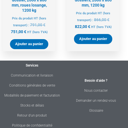
mm, roues losange,
mm, 1200 kg
1200 kg
Prix du produit HT (hors
Prix du produit HT (hors
866,00
€
transport) :
791,00
€
transport) :
822,00
€
HT
(hors TVA)
751,00
€
HT
(hors TVA)
Ajouter au panier
Ajouter au panier
Services
Communication et livraison
Besoin d'aide ?
Conditions générales de vente
Nous contacter
Modalités de paiement et facturation
Demander un rendez-vous
Stocks et délais
Glossaire
Retour d'un produit
Politique de confidentialité