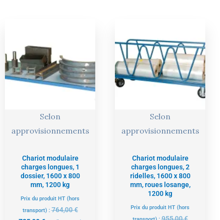
Le
Le
Le
Le
prix
prix
prix
prix
actuel
initial
actuel
initial
est :
était :
est :
était :
725,00 €.
764,00 €.
907,00 €.
955,00 €.
Selon
Selon
approvisionnements
approvisionnements
Chariot modulaire
Chariot modulaire
charges longues, 1
charges longues, 2
dossier, 1600 x 800
ridelles, 1600 x 800
mm, 1200 kg
mm, roues losange,
1200 kg
Prix du produit HT (hors
Prix du produit HT (hors
764,00
€
transport) :
955,00
€
transport) :