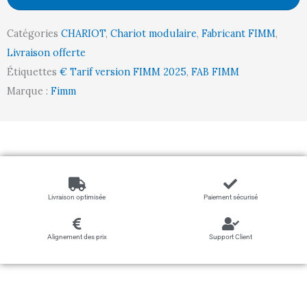
dossiers,
1600
Catégories
CHARIOT
,
Chariot modulaire
,
Fabricant FIMM
,
x
Livraison offerte
800
Étiquettes
€ Tarif version FIMM 2025
,
FAB FIMM
mm,
Marque :
Fimm
1200
kg
Livraison optimisée
Paiement sécurisé
Alignement des prix
Support Client