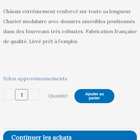
Châssis extrêmement renforcé sur toute sa longueur.
Chariot modulaire avec dossiers amovibles positionnés
est :
ét
dans des fourreaux très robustes. Fabrication française
de qualité. Livré prêt à l’emploi.
774,00 €.
81
quantité
Selon approvisionnements
de
-
+
Ajouter au
Quantité
Chariot
panier
modulaire
charges
longues,
2
Continuer les achats