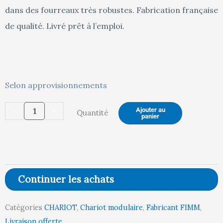
est :
ét
dans des fourreaux très robustes. Fabrication française
de qualité. Livré prêt à l’emploi.
725,00 €.
76
quantité
Selon approvisionnements
de
-
+
Ajouter au
Quantité
Chariot
panier
modulaire
charges
longues,
1
Continuer les achats
dossier,
1600
Catégories
CHARIOT
,
Chariot modulaire
,
Fabricant FIMM
,
x
Livraison offerte