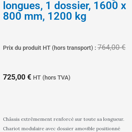
longues, 1 dossier, 1600 x
800 mm, 1200 kg
Le
L
764,00
€
Prix du produit HT (hors transport) :
prix
pr
725,00
€
HT
(hors TVA)
actuel
in
Châssis extrêmement renforcé sur toute sa longueur.
Chariot modulaire avec dossier amovible positionné