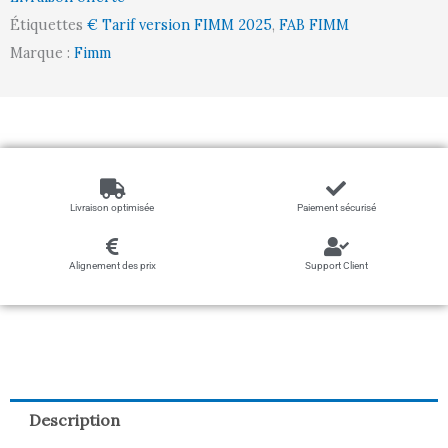
800
Étiquettes
€ Tarif version FIMM 2025
,
FAB FIMM
mm,
Marque :
Fimm
1200
kg
Livraison optimisée
Paiement sécurisé
Alignement des prix
Support Client
Description