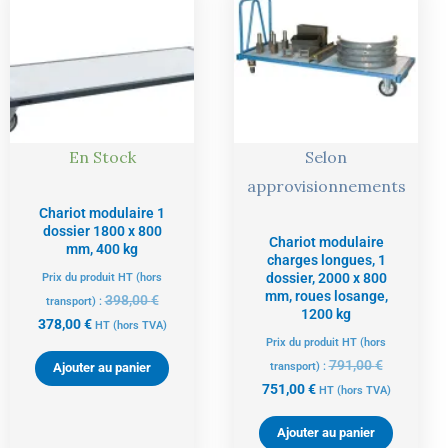
actuel
initial
actuel
initial
est :
était :
est :
était :
378,00 €.
398,00 €.
751,00 €.
791,00 €.
En Stock
Selon
approvisionnements
Chariot modulaire 1
dossier 1800 x 800
Chariot modulaire
mm, 400 kg
charges longues, 1
dossier, 2000 x 800
Prix du produit HT (hors
mm, roues losange,
398,00
€
transport) :
1200 kg
378,00
€
HT
(hors TVA)
Prix du produit HT (hors
791,00
€
Ajouter au panier
transport) :
751,00
€
HT
(hors TVA)
Ajouter au panier