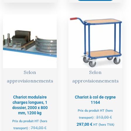
Le
Le
Le
Le
prix
prix
prix
prix
actuel
initial
actuel
initial
est :
était :
est :
était :
754,00 €.
794,00 €.
297,00 €.
313,00 €.
Selon
Selon
approvisionnements
approvisionnements
Chariot modulaire
Chariot à col de cygne
charges longues, 1
1164
dossier, 2000 x 800
Prix du produit HT (hors
mm, 1200 kg
313,00
€
transport) :
Prix du produit HT (hors
297,00
€
HT
(hors TVA)
794,00
€
transport) :