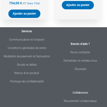
754,00
€
HT
(hors TVA)
Ajouter au panier
Ajouter au panier
Services
Communication et livraison
Besoin d'aide ?
Conditions générales de vente
Nous contacter
Modalités de paiement et facturation
Demander un rendez-vous
Stocks et délais
Glossaire
Retour d'un produit
Politique de confidentialité
Collaborons
Recutement collaborateur