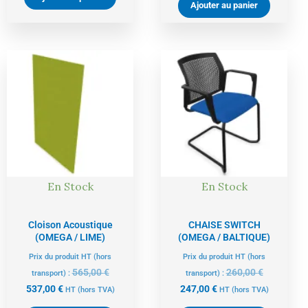
Ajouter au panier
Le
Le
Le
Le
prix
prix
prix
prix
actuel
initial
actuel
initial
est :
était :
est :
était :
537,00 €.
565,00 €.
247,00 €.
260,00 €.
En Stock
En Stock
Cloison Acoustique
CHAISE SWITCH
(OMEGA / LIME)
(OMEGA / BALTIQUE)
Prix du produit HT (hors
Prix du produit HT (hors
565,00
€
260,00
€
transport) :
transport) :
537,00
€
247,00
€
HT
(hors TVA)
HT
(hors TVA)