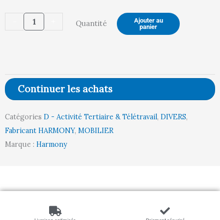
de
-
+
Ajouter au
Quantité
CHAISE
panier
SWITCH
(OMEGA
/
BRUME)
Continuer les achats
Catégories
D - Activité Tertiaire & Télétravail
,
DIVERS
,
Fabricant HARMONY
,
MOBILIER
Marque :
Harmony