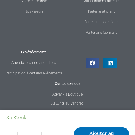
Notre entreprise
Collaborations diverses
Nos valeurs
Partenariat client
Partenariat logistique
Partenaire fabricant
Les évévements
Agenda - les immanquables
Participation à certains événements
Contactez-nous
Advanxia Boutique
Du Lundi au Vendredi
de 08h30 à 12h30 et 13h30 à 18h30
quantité
En Stock
Tél. : 02 23 42 17 47
de
E-mail : contact@advanxia.fr
CHAISE
Ajouter au