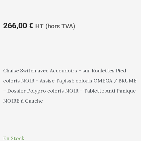
prix
pr
266,00
€
HT
(hors TVA)
actuel
in
Chaise Switch avec Accoudoirs – sur Roulettes Pied
coloris NOIR – Assise Tapissé coloris OMEGA / BRUME
est :
ét
– Dossier Polypro coloris NOIR – Tablette Anti Panique
NOIRE à Gauche
266,00 €.
28
quantité
En Stock