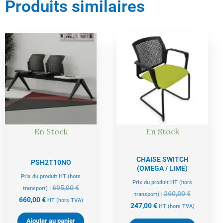
Produits similaires
Le
Le
Le
Le
prix
prix
prix
prix
actuel
initial
actuel
initial
est :
était :
est :
était :
660,00 €.
695,00 €.
247,00 €.
260,00 €.
En Stock
En Stock
CHAISE SWITCH
PSH2T10NO
(OMEGA / LIME)
Prix du produit HT (hors
Prix du produit HT (hors
695,00
€
transport) :
260,00
€
transport) :
660,00
€
HT
(hors TVA)
247,00
€
HT
(hors TVA)
Ajouter au panier