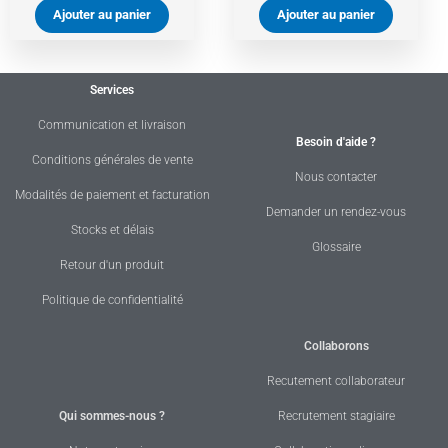
Ajouter au panier
Ajouter au panier
Services
Communication et livraison
Besoin d'aide ?
Conditions générales de vente
Nous contacter
Modalités de paiement et facturation
Demander un rendez-vous
Stocks et délais
Glossaire
Retour d'un produit
Politique de confidentialité
Collaborons
Recutement collaborateur
Qui sommes-nous ?
Recrutement stagiaire