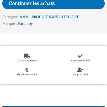
Continuer les achats
CLAIR)
Catégorie
### - PRODUIT SANS CATEGORIE
Marque :
Harmony
Livraison optimisée
Paiement sécurisé
Alignement des prix
Support Client