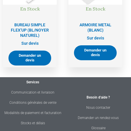
En Stock
En Stock
BUREAU SIMPLE
ARMOIRE METAL
FLEX’UP (BL/NOYER
(BLANC)
NATUREL)
Sur devis
Sur devis
Demander un
devis
Demander un
devis
Services
Communication et livraison
Besoin d'aide ?
Conditions générales de vente
Nous contacter
Modalités de paiement et facturation
Demander un rendez-vous
Stocks et délais
Glossaire