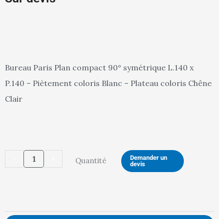
Bureau Paris Plan compact 90° symétrique L.140 x
P.140 – Piètement coloris Blanc – Plateau coloris Chêne
Clair
quantité
-
+
Demander un
Quantité
devis
de
BUREAU
PARIS
(BL/CHENE