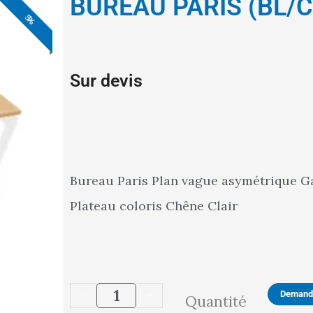
BUREAU PARIS (BL/C
5%
5%
5%
5%
5%
5%
5%
Sur devis
Bureau Paris Plan vague asymétrique Gau
Plateau coloris Chêne Clair
quantité
-
+
Demande
Quantité