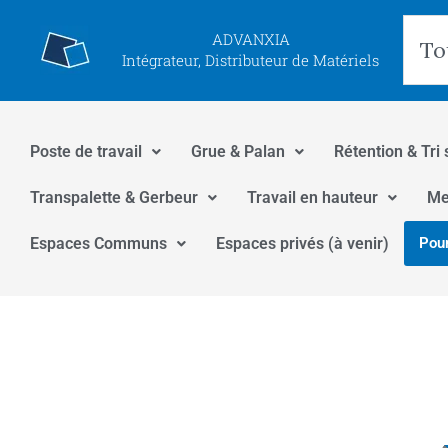
Aller
Rec
ADVANXIA
au
Intégrateur, Distributeur de Matériels
contenu
Poste de travail
Grue & Palan
Rétention & Tri 
Transpalette & Gerbeur
Travail en hauteur
Me
Espaces Communs
Espaces privés (à venir)
Pour