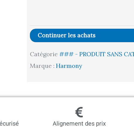
de
BUREAU
PARIS
Continuer les achats
(BL/CHENE
CLAIR)
Catégorie
### - PRODUIT SANS CA
Marque :
Harmony
écurisé
Alignement des prix