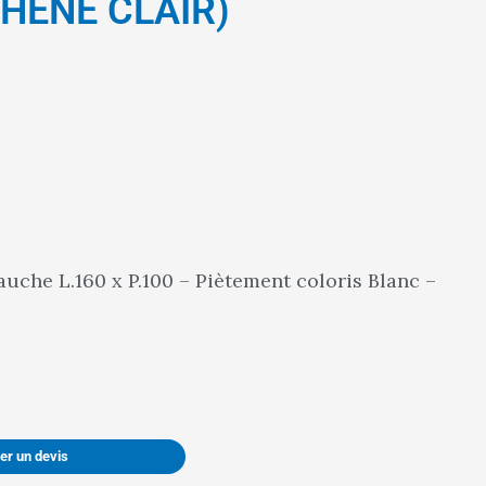
HENE CLAIR)
che L.160 x P.100 – Piètement coloris Blanc –
r un devis