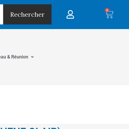
0
Panie
Rechercher
eau & Réunion