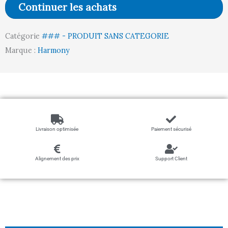
Continuer les achats
/
CHENE
Catégorie
### - PRODUIT SANS CATEGORIE
BRUT)
Marque :
Harmony
Livraison optimisée
Paiement sécurisé
Alignement des prix
Support Client