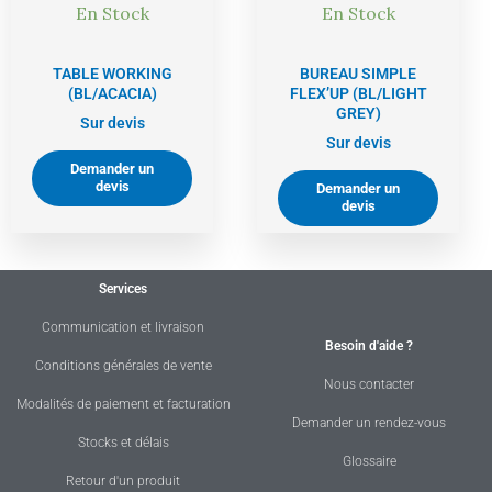
En Stock
En Stock
TABLE WORKING
BUREAU SIMPLE
(BL/ACACIA)
FLEX’UP (BL/LIGHT
GREY)
Sur devis
Sur devis
Demander un
devis
Demander un
devis
Services
Communication et livraison
Besoin d'aide ?
Conditions générales de vente
Nous contacter
Modalités de paiement et facturation
Demander un rendez-vous
Stocks et délais
Glossaire
Retour d'un produit