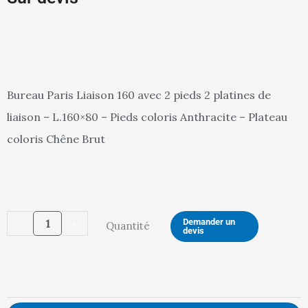
Bureau Paris Liaison 160 avec 2 pieds 2 platines de
liaison – L.160×80 – Pieds coloris Anthracite – Plateau
coloris Chêne Brut
quantité
-
+
Demander un
Quantité
devis
de
BUREAU
PARIS
(AN