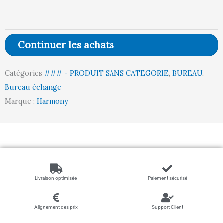
BUREAU
SIMPLE
OPTIM'
Continuer les achats
(GA
/
Catégories
### - PRODUIT SANS CATEGORIE
,
BUREAU
,
BLANC)
Bureau échange
160x80
Marque :
Harmony
Livraison optimisée
Paiement sécurisé
Alignement des prix
Support Client