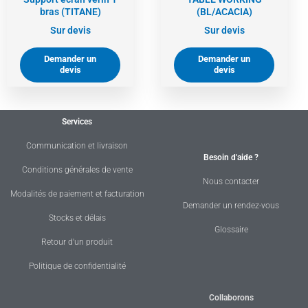
bras (TITANE)
(BL/ACACIA)
Sur devis
Sur devis
Demander un
Demander un
devis
devis
Services
Communication et livraison
Besoin d'aide ?
Conditions générales de vente
Nous contacter
Modalités de paiement et facturation
Demander un rendez-vous
Stocks et délais
Glossaire
Retour d'un produit
Politique de confidentialité
Collaborons