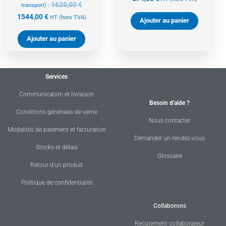
1625,00
€
transport) :
1544,00
€
HT
(hors TVA)
Ajouter au panier
Ajouter au panier
Services
Communication et livraison
Besoin d'aide ?
Conditions générales de vente
Nous contacter
Modalités de paiement et facturation
Demander un rendez-vous
Stocks et délais
Glossaire
Retour d'un produit
Politique de confidentialité
Collaborons
Recutement collaborateur