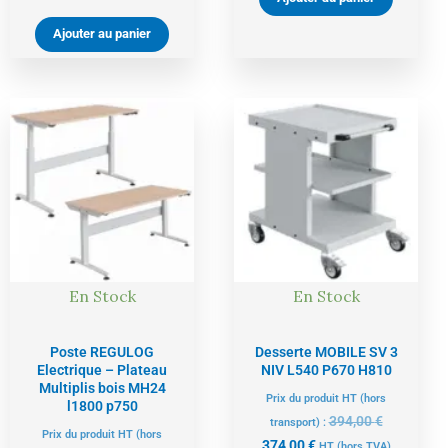
Ajouter au panier
Le
Le
Le
Le
prix
prix
prix
prix
actuel
initial
actuel
initial
est :
était :
est :
était :
1544,00 €.
1625,00 €.
374,00 €.
394,00 €.
En Stock
En Stock
Poste REGULOG
Desserte MOBILE SV 3
Electrique – Plateau
NIV L540 P670 H810
Multiplis bois MH24
Prix du produit HT (hors
l1800 p750
394,00
€
transport) :
Prix du produit HT (hors
374,00
€
HT
(hors TVA)