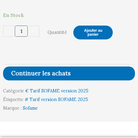
quantité
En Stock
actuel
init
de
-
+
Ajouter au
Quantité
BAC
panier
EUROPE
est :
étai
L400
P300
H200
Continuer les achats
17L
22,00 €.
23,
GRIS
Catégorie
€ Tarif SOFAME version 2025
Étiquette
# Tarif version SOFAME 2025
Marque :
Sofame