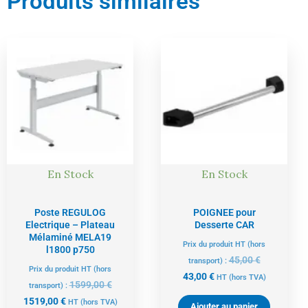
Produits similaires
Le
Le
Le
Le
prix
prix
prix
prix
actuel
initial
actuel
initial
est :
était :
est :
était :
1519,00 €.
1599,00 €.
43,00 €.
45,00 €.
En Stock
En Stock
Poste REGULOG
POIGNEE pour
Electrique – Plateau
Desserte CAR
Mélaminé MELA19
Prix du produit HT (hors
l1800 p750
45,00
€
transport) :
Prix du produit HT (hors
43,00
€
HT
(hors TVA)
1599,00
€
transport) :
1519,00
€
HT
(hors TVA)
Ajouter au panier