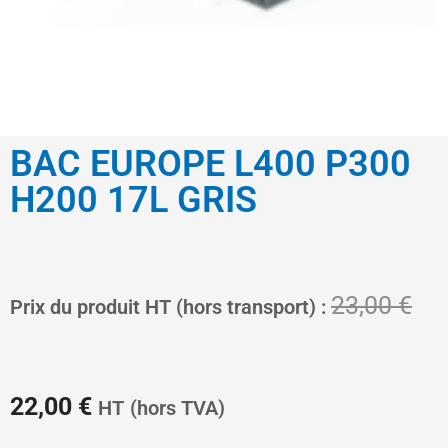
BAC EUROPE L400 P300
H200 17L GRIS
Le
Le
23,00
€
Prix du produit HT (hors transport) :
prix
pri
22,00
€
HT
(hors TVA)