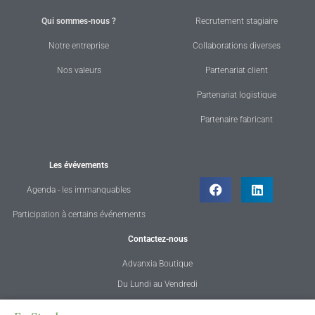
Qui sommes-nous ?
Recrutement stagiaire
Notre entreprise
Collaborations diverses
Nos valeurs
Partenariat client
Partenariat logistique
Partenaire fabricant
Les évévements
Agenda - les immanquables
Participation à certains événements
Contactez-nous
Advanxia Boutique
Du Lundi au Vendredi
de 08h30 à 12h30 et 13h30 à 18h30
quantité